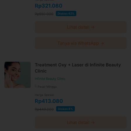
Rp321.080
Rp550.000
Diskon 42%
Lihat detail →
Tanya via WhatsApp →
Treatment Oxy + Laser di Infinite Beauty
Clinic
Infinite Beauty Clinic
Pasar Minggu
Harga Spesial
Rp413.080
Rp449.000
Diskon 8%
Lihat detail →