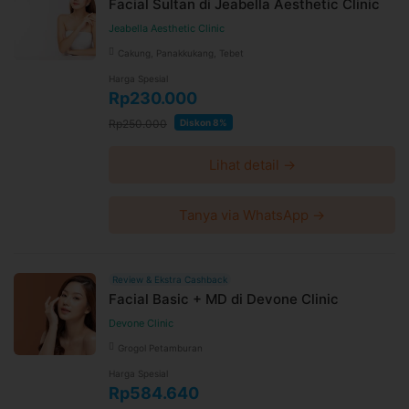
Syarat dan Kebijakan Paket
Facial Sultan di Jeabella Aesthetic Clinic
E-voucher booking klinik berlaku selama 60 hari setelah
Jeabella Aesthetic Clinic
pembayaran terkonfirmasi
Cakung, Panakkukang, Tebet
Booking dan ubah jadwal dengan mudah via WhatsApp
Harga Spesial
24 jam sebelum waktu treatment selama jadwal dokter
Rp230.000
tersedia
Untuk lebih lengkapnya, Anda dapat membaca syarat
Rp250.000
Diskon 8%
dan kebijakan
di halaman ini
Syarat dan ketentuan dapat berubah sewaktu-waktu
Lihat detail →
tanpa pemberitahuan dan berlaku untuk pembelian
setelah waktu perubahan
Tanya via WhatsApp →
Harga paket sudah termasuk biaya administrasi, convenience
fee, biaya pemeliharaan platform.
Review & Ekstra Cashback
Facial Basic + MD di Devone Clinic
Devone Clinic
Grogol Petamburan
Harga Spesial
Rp584.640