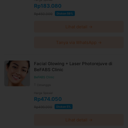
Rp183.080
Rp450.000
Diskon 59%
Lihat detail →
Tanya via WhatsApp →
Facial Glowing + Laser Photorejuve di
BeFABS Clinic
BeFABS Clinic
Cimanggis
Harga Spesial
Rp474.050
Rp499.000
Diskon 5%
Lihat detail →