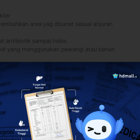
kter
yembuhkan area yag disunat sesuai anjuran
t antibiotik sampai habis
ndi yang menggunakan pewangi atau bahan
ika ada kotoran yang masuk ke penis, seka dengan
ampai bersih dan keringkan dengan handuk bersih
 luka, basuh dengan air hangat atau oleskan gel
ntuk membantu melepaskannya
um jelly
setiap mengganti celana untuk
an menempel pada luka
mi efek samping mengganggu