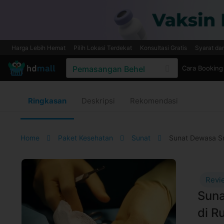
Harga Lebih Hemat
Pilih Lokasi Terdekat
Konsultasi Gratis
Syarat da
Cara Booking
Ringkasan
Deskripsi
Rekomendasi
Home
Paket Kesehatan
Sunat
Sunat Dewasa S
Revi
Suna
di R