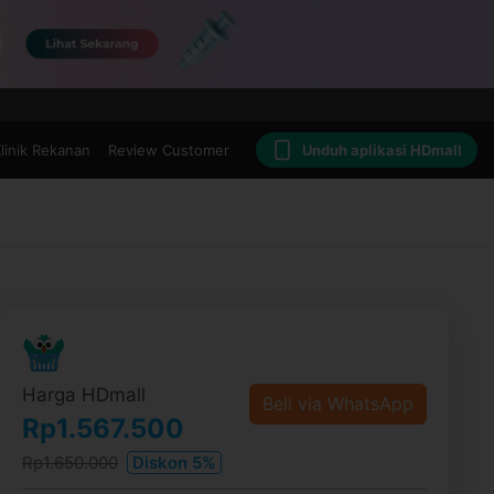
linik Rekanan
Review Customer
Unduh aplikasi HDmall
Harga HDmall
Beli via WhatsApp
Rp1.567.500
Rp1.650.000
Diskon 5%