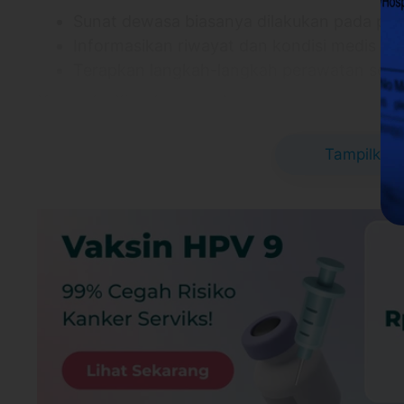
Sunat dewasa biasanya dilakukan pada pasi
Informasikan riwayat dan kondisi medis se
Terapkan langkah-langkah perawatan setel
Kontraindikasi sunat dewasa
Memiliki penis yang berukuran kecil (mikro
Tampilkan 
Menderita hipospadia dan epispadia, yaitu 
penis
Memiliki kelamin ganda (ambiguous genitali
Menderita gangguan pembekuan darah
Efek samping sunat dewasa yang mungkin 
Nyeri atau iritasi pada penis
Infeksi
Perdarahan
Gangguan saluran kemih
Meatitis (radang pembukaan penis)