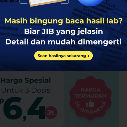
en berusia mulai dari 14 tahun
cara lengkap kepada dokter
ah sunat dewasa sesuai rekomendasi dokter
penis)
lebih banyak
kelainan posisi saluran dan lubang kencing pada
a)
terjadi