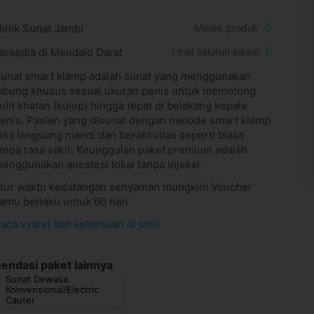
linik Sunat Jambi
Merek produk
ersedia di Mendalo Darat
Lihat seluruh lokasi
unat smart klamp adalah sunat yang menggunakan
abung khusus sesuai ukuran penis untuk memotong
ulit khatan (kulup) hingga tepat di belakang kepala
enis. Pasien yang disunat dengan metode smart klamp
isa langsung mandi dan beraktivitas seperti biasa
anpa rasa sakit. Keunggulan paket premium adalah
enggunakan anestesi lokal tanpa injeksi.
tur waktu kedatangan senyaman mungkin! Voucher
amu berlaku untuk 60 hari
aca syarat dan ketentuan di sini!
ndasi paket lainnya
Sunat Dewasa
Konvensional/Electric
Cauter