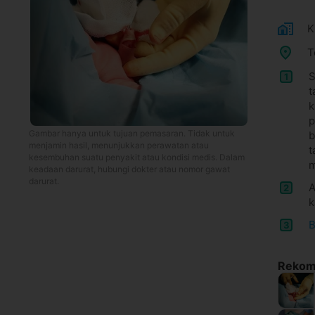
K
T
S
1
t
k
p
Gambar hanya untuk tujuan pemasaran. Tidak untuk
b
menjamin hasil, menunjukkan perawatan atau
t
kesembuhan suatu penyakit atau kondisi medis. Dalam
m
keadaan darurat, hubungi dokter atau nomor gawat
darurat.
A
2
k
B
3
Rekome