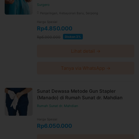
Booking dan ubah jadwal dengan mudah via WhatsApp
Surgero
24 jam sebelum waktu treatment selama jadwal dokter
tersedia
Penjaringan, Kebayoran Baru, Serpong
Untuk lebih lengkapnya, Anda dapat membaca syarat
Harga Spesial
dan kebijakan
di halaman ini
Rp4.850.000
Syarat dan ketentuan dapat berubah sewaktu-waktu
Rp5.000.000
Diskon 3%
tanpa pemberitahuan dan berlaku untuk pembelian
setelah waktu perubahan
Lihat detail →
Harga paket sudah termasuk biaya administrasi, convenience
fee, biaya pemeliharaan platform.
Tanya via WhatsApp →
Sunat Dewasa Metode Gun Stapler
(Manado) di Rumah Sunat dr. Mahdian
Rumah Sunat dr. Mahdian
Harga Spesial
Rp6.050.000