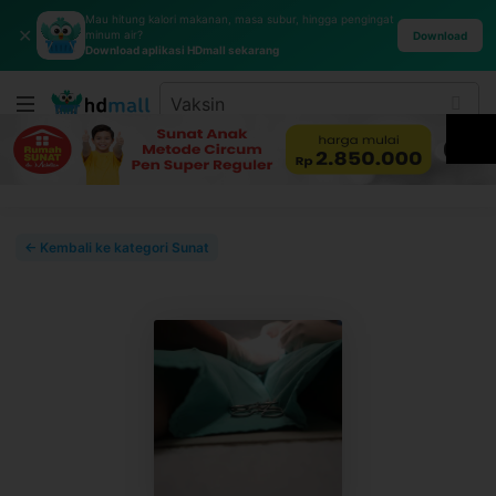
Mau hitung kalori makanan, masa subur, hingga pengingat
✕
minum air?
Download
Download aplikasi HDmall sekarang
← Kembali ke kategori Sunat