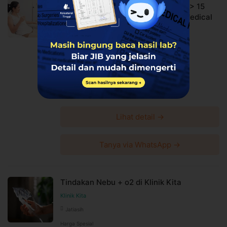
Perawatan Luka Khusus (Diameter > 15
cm) Home Service di Kayu Manis Medical
Center
Kayu Manis Medical Center
Matraman
Harga Spesial
Rp209.000
Rp220.000
Diskon 5%
Lihat detail →
Tanya via WhatsApp →
Tindakan Nebu + o2 di Klinik Kita
Klinik Kita
Jatiasih
Harga Spesial