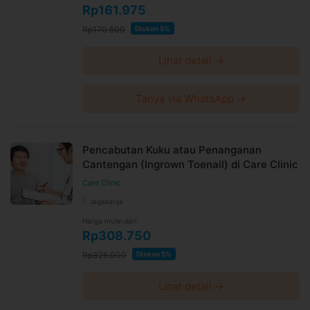
Rp161.975
Rp170.500
Diskon 5%
Lihat detail →
Tanya via WhatsApp →
Pencabutan Kuku atau Penanganan
Cantengan (Ingrown Toenail) di Care Clinic
Care Clinic
Jagakarsa
Harga mulai dari
Rp308.750
Rp325.000
Diskon 5%
Lihat detail →