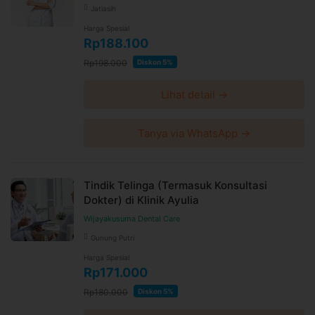
tanpa pemberitahuan dan berlaku untuk pembelian
Jatiasih
setelah waktu perubahan
Harga Spesial
Harga paket sudah termasuk biaya administrasi, convenience
Rp188.100
fee, biaya pemeliharaan platform.
Rp198.000
Diskon 5%
Lihat detail →
Tanya via WhatsApp →
Tindik Telinga (Termasuk Konsultasi
Dokter) di Klinik Ayulia
Wijayakusuma Dental Care
Gunung Putri
Harga Spesial
Rp171.000
Rp180.000
Diskon 5%