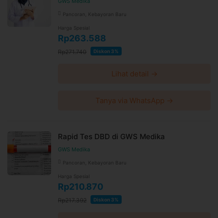
GWS Medika
Pancoran, Kebayoran Baru
Harga Spesial
Rp263.588
Rp271.740
Diskon 3%
Lihat detail →
Tanya via WhatsApp →
Rapid Tes DBD di GWS Medika
GWS Medika
Pancoran, Kebayoran Baru
Harga Spesial
Rp210.870
Rp217.392
Diskon 3%