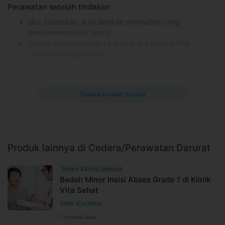
Perawatan setelah tindakan
Jika diperlukan, ikuti langkah perawatan yang
direkomendasikan dokter
Segera periksakan diri ke dokter jika muncul efek
samping mengganggu
Apa yang perlu kamu ketahui?
Cocok untuk pasien yang mengalami luka pada jaringan
tubuh
Tampilkan lebih banyak
Informasikan kondisi medis termasuk obat-obatan yang
dikonsumsi pada dokter
Kontraindikasi
-
Produk lainnya di Cedera/Perawatan Darurat
Efek samping yang mungkin terjadi
Review & Extra Cashback
Rasa tidak nyaman sementara di area luka
Bedah Minor Insisi Abses Grade 1 di Klinik
Informasi Umum
Vita Sehat
Perawatan luka
Klinik Vita Sehat
adalah tindakan merawat
luka
dengan upaya
untuk mencegah infeksi, membunuh atau menghambat
Pondok Gede