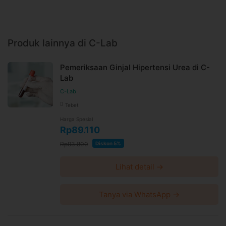
Produk lainnya di C-Lab
Pemeriksaan Ginjal Hipertensi Urea di C-
Lab
C-Lab
Tebet
Harga Spesial
Rp89.110
Rp93.800
Diskon 5%
Lihat detail →
Tanya via WhatsApp →