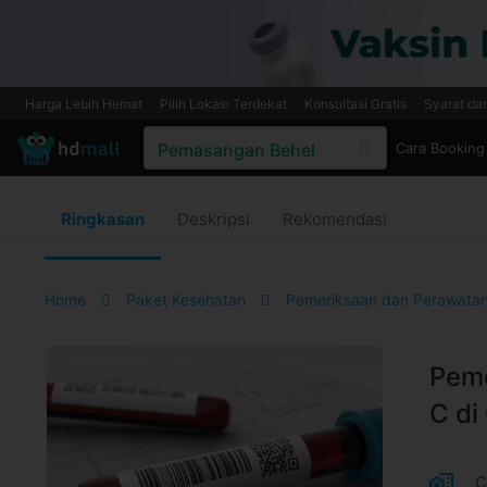
Harga Lebih Hemat
Pilih Lokasi Terdekat
Konsultasi Gratis
Syarat da
Cara Booking
Ringkasan
Deskripsi
Rekomendasi
Home
Paket Kesehatan
Pemeriksaan dan Perawatan
Peme
C di
C