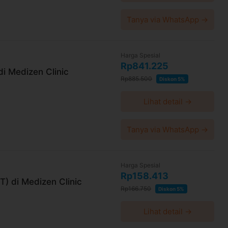
 convenience fee, biaya pemeliharaan platform.
Tanya via WhatsApp →
Harga Spesial
Rp841.225
i Medizen Clinic
Rp885.500
Diskon 5%
Lihat detail →
Tanya via WhatsApp →
Harga Spesial
Rp158.413
 di Medizen Clinic
Rp166.750
Diskon 5%
Lihat detail →