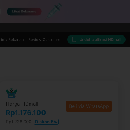
linik Rekanan
Review Customer
Unduh aplikasi HDmall
Harga HDmall
Beli via WhatsApp
Rp1.176.100
Rp1.238.000
Diskon 5%