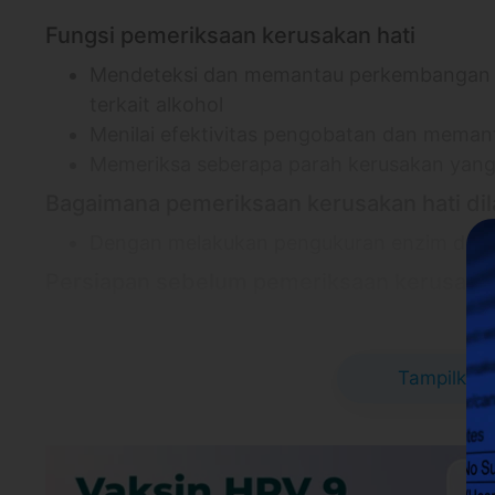
Fungsi pemeriksaan kerusakan hati
Mendeteksi dan memantau perkembangan peny
terkait alkohol
Menilai efektivitas pengobatan dan meman
Memeriksa seberapa parah kerusakan yang te
Bagaimana pemeriksaan kerusakan hati di
Dengan melakukan pengukuran enzim dan p
Persiapan sebelum pemeriksaan kerusakan
Informasikan seluruh kondisi medis dan ko
sertakan hasil pemeriksaan penunjang
Tampilkan 
Pastikan pemeriksaan kerusakan fungsi hat
Jika membutuhkan puasa, pasien tidak diiz
putih, 12 jam sebelum pemeriksaan
Jika direkomendasikan dokter, hentikan s