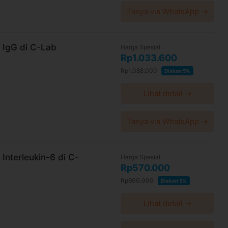
Tanya via WhatsApp →
k IgG di C-Lab
Harga Spesial
Rp1.033.600
Rp1.088.000
Diskon 5%
Lihat detail →
Tanya via WhatsApp →
Interleukin-6 di C-
Harga Spesial
Rp570.000
Rp600.000
Diskon 5%
Lihat detail →