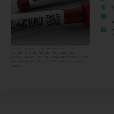
T
T
1
p
A
2
k
Gambar hanya untuk tujuan pemasaran. Tidak untuk
menjamin hasil, menunjukkan perawatan atau
kesembuhan suatu penyakit atau kondisi medis. Dalam
keadaan darurat, hubungi dokter atau nomor gawat
darurat.