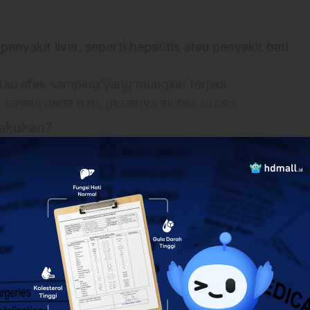
akit liver, seperti hepatitis atau penyakit hati
tau efek samping yang mungkin terjadi
rjadi pada hati, misalnya akibat sirosis
lakukan?
rotein tertentu
 hati
nsumsi obat-obatan kepada dokter. Jika ada,
lebih banyak
i yang dijalani membutuhkan puasa atau tidak.
inkan makan dan minum apa pun, kecuali air
ementara konsumsi obat-obatan tertentu sebelum