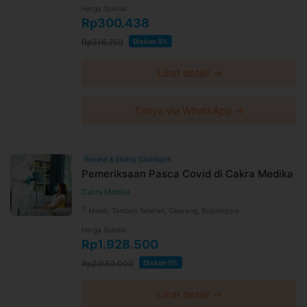
setelah waktu perubahan
Harga Spesial
Rp300.438
Harga paket sudah termasuk biaya administrasi, convenience
fee, biaya pemeliharaan platform.
Rp316.250
Diskon 5%
Lihat detail →
Tanya via WhatsApp →
Review & Ekstra Cashback
Pemeriksaan Pasca Covid di Cakra Medika
Cakra Medika
Maluk, Tambun Selatan, Cikarang, Bojonegoro
Harga Spesial
Rp1.928.500
Rp2.030.000
Diskon 5%
Lihat detail →