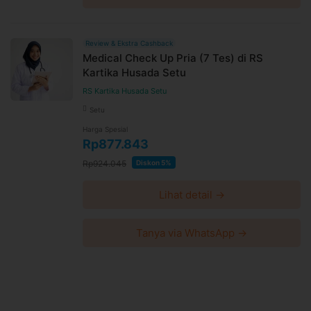
Review & Ekstra Cashback
Medical Check Up Pria (7 Tes) di RS
Kartika Husada Setu
RS Kartika Husada Setu
Setu
Harga Spesial
Rp877.843
Rp924.045
Diskon 5%
Lihat detail →
Tanya via WhatsApp →