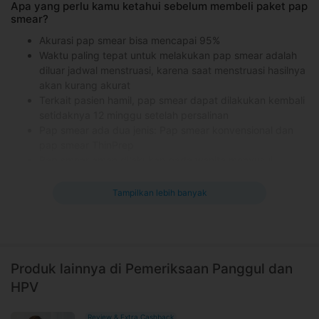
Apa yang perlu kamu ketahui sebelum membeli paket pap
smear?
Akurasi pap smear bisa mencapai 95%
Waktu paling tepat untuk melakukan pap smear adalah
diluar jadwal menstruasi, karena saat menstruasi hasilnya
akan kurang akurat
Terkait pasien hamil, pap smear dapat dilakukan kembali
setidaknya 12 minggu setelah persalinan
Pap smear ada dua jenis: Pap smear konvensional dan
pap smear ThinPrep
Pap smear aman dilakukan pada wanita menyusui
Pap smear dapat dilakukan sebagai bagian dari medical
check up rutin
Tampilkan lebih banyak
Pap smear sangat direkomendasikan untuk wanita yang
aktif secara seksual maupun sedang merencanakan
kehamilan
Kontraindikasi pap smear
Produk lainnya di Pemeriksaan Panggul dan
Pasien yang sedang demam
HPV
Wanita dengan usia kehamilan di atas 25 minggu
Efek samping pap smear yang mungkin terjadi
Review & Extra Cashback