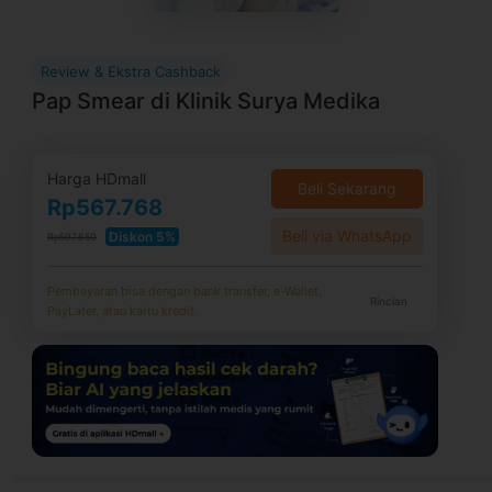
Review & Ekstra Cashback
Pap Smear di Klinik Surya Medika
Harga HDmall
Beli Sekarang
Rp567.768
Beli via WhatsApp
Diskon 5%
Rp597.650
Pembayaran bisa dengan bank transfer, e-Wallet,
Rincian
PayLater, atau kartu kredit.