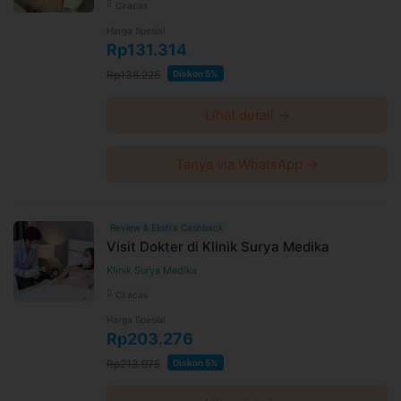
dan kebijakan
di halaman ini
Ciracas
Syarat dan ketentuan dapat berubah sewaktu-waktu
Harga Spesial
tanpa pemberitahuan dan berlaku untuk pembelian
Rp131.314
setelah waktu perubahan
Rp138.225
Diskon 5%
Harga paket sudah termasuk biaya administrasi,
convenience fee, biaya pemeliharaan platform
Lihat detail →
Tanya via WhatsApp →
Review & Ekstra Cashback
Visit Dokter di Klinik Surya Medika
Klinik Surya Medika
Ciracas
Harga Spesial
Rp203.276
Rp213.975
Diskon 5%