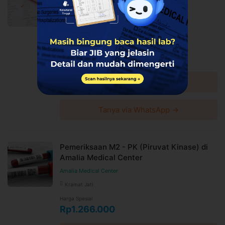
tanpa pemberitahuan dan berlaku untuk pembelian
Medical Center
setelah waktu perubahan
Amalia Medical Center
Harga paket sudah termasuk biaya administrasi, convenience
Kramat Jati
fee, biaya pemeliharaan platform.
Harga Spesial
Rp1.050.000
Lihat detail →
Tanya via WhatsApp →
Pemeriksaan M2 - PK (Piruvat Kinase) di
Amalia Medical Center
Amalia Medical Center
Kramat Jati
Harga Spesial
Rp1.266.000