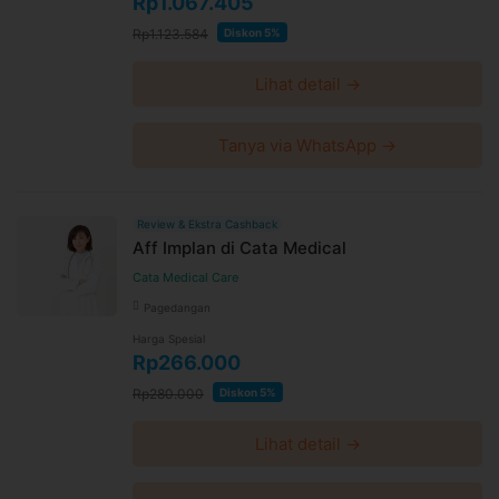
Rp1.067.405
Rp1.123.584
Diskon 5%
Lihat detail →
Tanya via WhatsApp →
Review & Ekstra Cashback
Aff Implan di Cata Medical
Cata Medical Care
Pagedangan
Harga Spesial
Rp266.000
Rp280.000
Diskon 5%
Lihat detail →