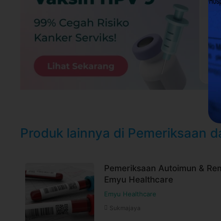
Booking dan ubah jadwal dengan mudah vi
selama jadwal dokter tersedia
Untuk lebih lengkapnya, Anda dapat memb
Syarat dan ketentuan dapat berubah sewa
untuk pembelian setelah waktu perubahan
Harga paket sudah termasuk biaya administrasi,
Produk lainnya di Pemeriksaan 
Pemeriksaan Autoimun & Rem
Emyu Healthcare
Emyu Healthcare
Sukmajaya