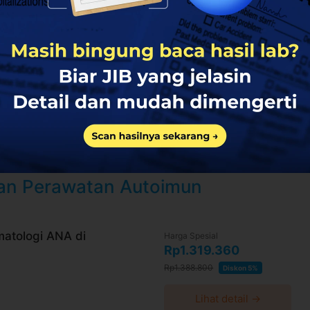
a WhatsApp 24 jam sebelum waktu treatment
aca syarat dan kebijakan
di halaman ini
ktu-waktu tanpa pemberitahuan dan berlaku
 convenience fee, biaya pemeliharaan platform.
dan Perawatan Autoimun
atologi ANA di
Harga Spesial
Rp1.319.360
Rp1.388.800
Diskon 5%
Lihat detail →