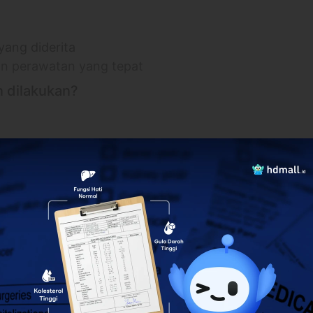
yang diderita
n perawatan yang tepat
 dilakukan?
, Kec. Pagedangan, Kabupaten Tangerang, Banten
rzYijdxMufvhH8
lebih banyak
0 hari setelah pembayaran terkonfirmasi