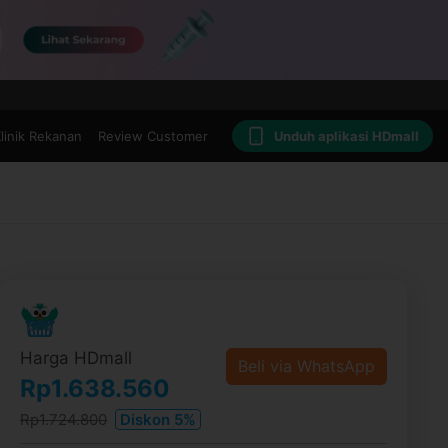
linik Rekanan
Review Customer
Unduh aplikasi HDmall
Harga HDmall
Beli via WhatsApp
Rp1.638.560
Rp1.724.800
Diskon 5%