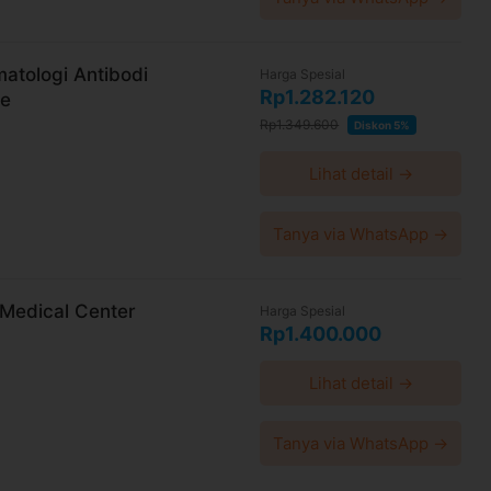
atologi Antibodi
Harga Spesial
Rp1.282.120
re
Rp1.349.600
Diskon 5%
Lihat detail →
Tanya via WhatsApp →
 Medical Center
Harga Spesial
Rp1.400.000
Lihat detail →
Tanya via WhatsApp →