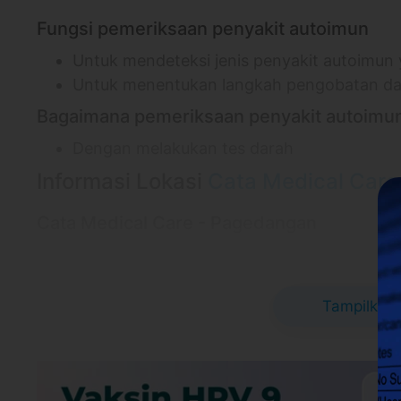
Fungsi pemeriksaan penyakit autoimun
Untuk mendeteksi jenis penyakit autoimun 
Untuk menentukan langkah pengobatan da
Bagaimana pemeriksaan penyakit autoimun
Dengan melakukan tes darah
Informasi Lokasi
Cata Medical Care
Cata Medical Care - Pagedangan
Jl. Danau Poso 2 No.2, RT.1/RW.1, Medang
15334
Link Google Map:
https://goo.gl/maps/EFo
Tampilkan 
Jam praktek Senin-Sabtu: 09.00-18.00
Syarat dan Kebijakan Paket
E-voucher booking klinik berlaku selama 6