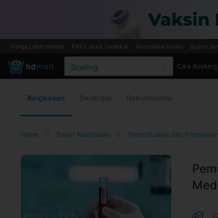
Harga Lebih Hemat
Pilih Lokasi Terdekat
Konsultasi Gratis
Syarat da
Cara Booking
Ringkasan
Deskripsi
Rekomendasi
Home
Paket Kesehatan
Pemeriksaan dan Perawata
Peme
Medi
C