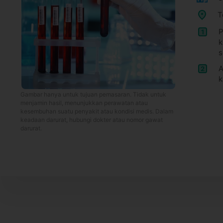
T
P
1
k
s
A
2
k
Gambar hanya untuk tujuan pemasaran. Tidak untuk
menjamin hasil, menunjukkan perawatan atau
kesembuhan suatu penyakit atau kondisi medis. Dalam
keadaan darurat, hubungi dokter atau nomor gawat
darurat.