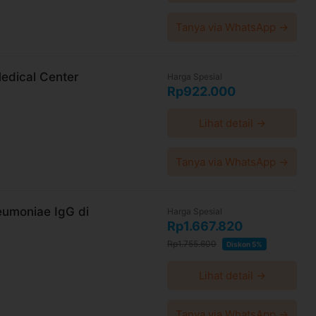
Tanya via WhatsApp →
edical Center
Harga Spesial
Rp922.000
Lihat detail →
Tanya via WhatsApp →
umoniae IgG di
Harga Spesial
Rp1.667.820
Rp1.755.600
Diskon 5%
Lihat detail →
Tanya via WhatsApp →