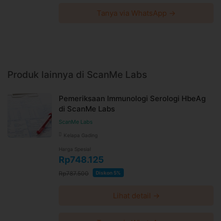
Tanya via WhatsApp →
Produk lainnya di ScanMe Labs
Pemeriksaan Immunologi Serologi HbeAg
di ScanMe Labs
ScanMe Labs
Kelapa Gading
Harga Spesial
Rp748.125
Rp787.500
Diskon 5%
Lihat detail →