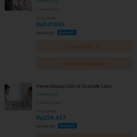
ScanMe Labs
Kelapa Gading
Harga Spesial
Rp521.692
Rp549.150
Diskon 5%
Lihat detail →
Tanya via WhatsApp →
Pemeriksaan LDH di ScanMe Labs
ScanMe Labs
Kelapa Gading
Harga Spesial
Rp224.437
Rp236.250
Diskon 5%