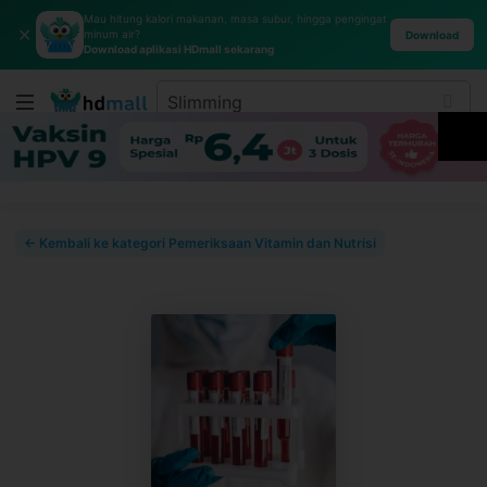
Mau hitung kalori makanan, masa subur, hingga pengingat
✕
minum air?
Download
Download aplikasi HDmall sekarang
← Kembali ke kategori Pemeriksaan Vitamin dan Nutrisi