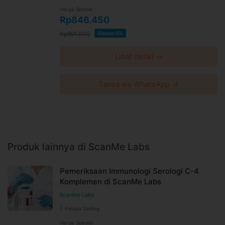
Harga Spesial
Rp846.450
Rp891.000
Diskon 5%
Lihat detail →
Tanya via WhatsApp →
Produk lainnya di ScanMe Labs
Pemeriksaan Immunologi Serologi C-4
Komplemen di ScanMe Labs
ScanMe Labs
Kelapa Gading
Harga Spesial