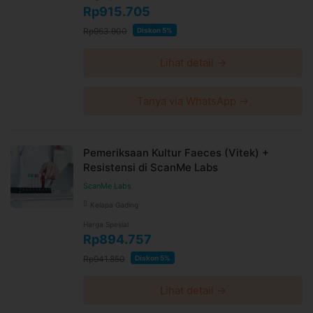
Rp915.705
Rp963.900
Diskon 5%
Lihat detail →
Tanya via WhatsApp →
Pemeriksaan Kultur Faeces (Vitek) +
Resistensi di ScanMe Labs
ScanMe Labs
Kelapa Gading
Harga Spesial
Rp894.757
Rp941.850
Diskon 5%
Lihat detail →