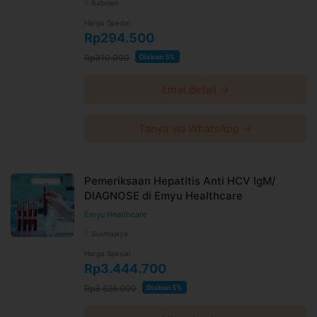
Babelan
Harga Spesial
Rp294.500
Rp310.000
Diskon 5%
Lihat detail →
Tanya via WhatsApp →
Pemeriksaan Hepatitis Anti HCV IgM/
DIAGNOSE di Emyu Healthcare
Emyu Healthcare
Sukmajaya
Harga Spesial
Rp3.444.700
Rp3.626.000
Diskon 5%