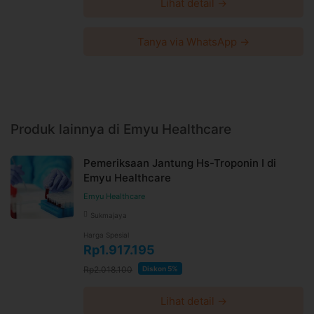
Lihat detail →
Tanya via WhatsApp →
Produk lainnya di Emyu Healthcare
Pemeriksaan Jantung Hs-Troponin I di
Emyu Healthcare
Emyu Healthcare
Sukmajaya
Harga Spesial
Rp1.917.195
Rp2.018.100
Diskon 5%
Lihat detail →