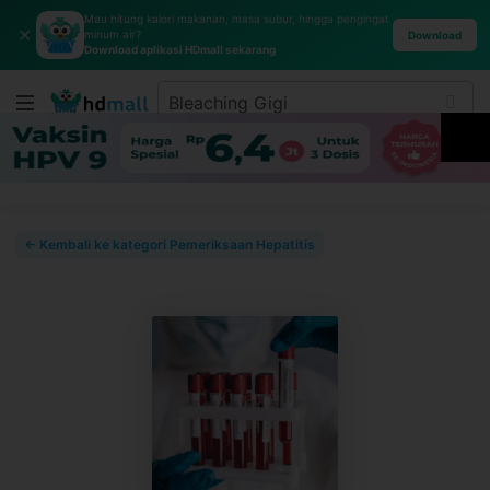
Mau hitung kalori makanan, masa subur, hingga pengingat
✕
minum air?
Download
Download aplikasi HDmall sekarang
← Kembali ke kategori Pemeriksaan Hepatitis