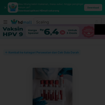
Mau hitung kalori makanan, masa subur, hingga pengingat
✕
minum air?
Download
Download aplikasi HDmall sekarang
← Kembali ke kategori Perawatan dan Cek Gula Darah