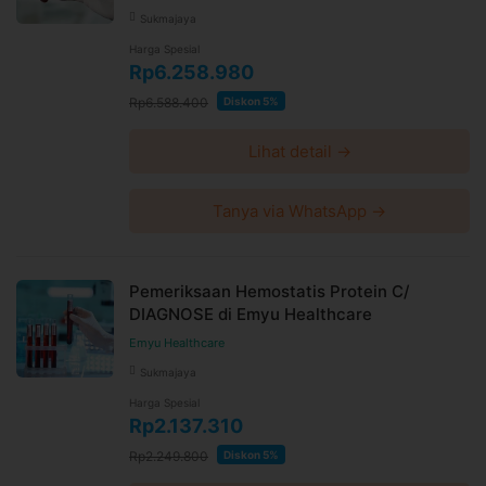
Sukmajaya
Harga Spesial
Rp6.258.980
Rp6.588.400
Diskon 5%
Lihat detail →
Tanya via WhatsApp →
Pemeriksaan Hemostatis Protein C/
DIAGNOSE di Emyu Healthcare
Emyu Healthcare
Sukmajaya
Harga Spesial
Rp2.137.310
Rp2.249.800
Diskon 5%