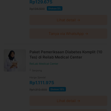
Rp129.675
Rp136.500
Diskon 5%
Lihat detail →
Tanya via WhatsApp →
Paket Pemeriksaan Diabetes Komplit (10
Tes) di Reilab Medical Center
ReiLab Medical Center
Serpong
Harga Spesial
Rp1.111.975
Rp1.313.500
Diskon 15%
Lihat detail →