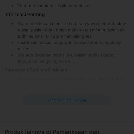
Obat dan tindakan lain jika diperlukan
Informasi Penting
Jika pemeriksaan memiliki tindakan yang membutuhkan
puasa, pasien tidak boleh makan atau minum (selain air
putih) selama 10-12 jam menjelang tes
Hasil keluar sesuai perjanjian berdasarkan banyaknya
pasien
Jika ada tindakan medis lain, selisih tagihan dapat
dibayarkan langsung ke klinik
Perawatan Setelah Tindakan
Jika terasa nyeri atau bengkak di area suntik, gunakan
kompres dingin
Segera periksakan ke dokter jika muncul efek samping
yang mengganggu
Tampilkan lebih banyak
Jika diperlukan, lakukan perawatan sesuai rekomendasi
dokter
Apa yang perlu kamu ketahui?
Cocok untuk orang dan pasien yang ingin mengetahui
Produk lainnya di Pemeriksaan dan