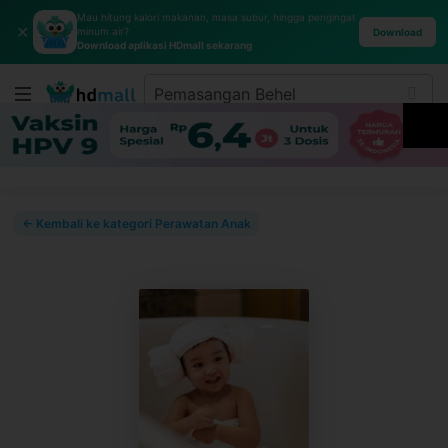
Mau hitung kalori makanan, masa subur, hingga pengingat
✕
minum air?
Download
Download aplikasi HDmall sekarang
← Kembali ke kategori Perawatan Anak