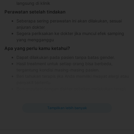
langsung di klinik
Perawatan setelah tindakan
Seberapa sering perawatan ini akan dilakukan, sesuai
anjuran dokter
Segera periksakan ke dokter jika muncul efek samping
yang mengganggu
Apa yang perlu kamu ketahui?
Dapat dilakukan pada pasien tanpa batas gender.
Hasil treatment untuk setiap orang bisa berbeda,
tergantung kondisi masing-masing pasien.
Beri tahukan terapis jika Anda memiliki riwayat alergi atau
penyakit tertentu.
Berkonsultasi dengan dokter sebelum melakukan terapi,
termasuk jika Anda memiliki penyakit tertentu.
Kontraindikasi
Tampilkan lebih banyak
Wanita hamil.
Orang yang mengalami cedera dan luka di area pijat.
Orang yang memiliki asam urat dan peradangan di kaki.
Orang yang memiliki masalah pembekuan darah.