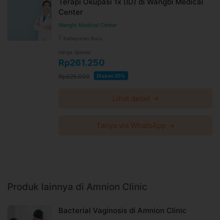
Terapi Okupasi 1x (ID) di Wangbi Medical
Center
Wangbi Medical Center
Kebayoran Baru
Harga Spesial
Rp261.250
Rp325.000
Diskon 20%
Lihat detail →
Tanya via WhatsApp →
Produk lainnya di Amnion Clinic
Bacterial Vaginosis di Amnion Clinic