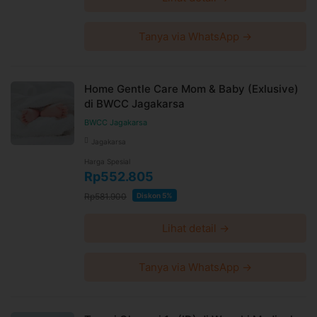
dan kebijakan
di halaman ini
Syarat dan ketentuan dapat berubah sewaktu-waktu
tanpa pemberitahuan dan berlaku untuk pembelian
Tanya via WhatsApp →
setelah waktu perubahan
Harga paket sudah termasuk biaya administrasi, convenience
fee, biaya pemeliharaan platform.
Home Gentle Care Mom & Baby (Exlusive)
di BWCC Jagakarsa
BWCC Jagakarsa
Jagakarsa
Harga Spesial
Rp552.805
Rp581.900
Diskon 5%
Lihat detail →
Tanya via WhatsApp →