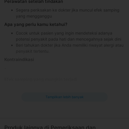
Perawatan setelah tindakan
Segera periksakan ke dokter jika muncul efek samping
yang mengganggu
Apa yang perlu kamu ketahui?
Cocok untuk pasien yang ingin mendeteksi adanya
potensi penyakit pada hati dan mencegahnya sejak dini
Beri tahukan dokter jika Anda memiliki riwayat alergi atau
penyakit tertentu.
Kontraindikasi
-
Efek samping yang mungkin terjadi
Nyeri dan kulit kemerahan di area yang disuntik
Infeksi
Tampilkan lebih banyak
Informasi Umum
Hati merupakan organ tubuh yang berfungsi untuk menyaring
atau membersihkan darah dari racun dan senyawa berbahaya
lainnya. Hati juga berfungsi untuk menyimpan energi dan
Produk lainnya di Pemeriksaan dan