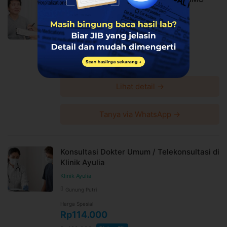
Hospital Nusa Dua
BIMC Hospital Nusa Dua
Nusa Dua
Harga Spesial
Rp750.000
Lihat detail →
Tanya via WhatsApp →
Konsultasi Dokter Umum / Telekonsultasi di
Klinik Ayulia
Klinik Ayulia
Gunung Putri
Harga Spesial
Rp114.000