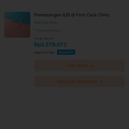
Pemasangan IUD di First Care Clinic
First Care Clinic
Kebayoran Baru
Harga Spesial
Rp2.578.072
Rp2.713.760
Diskon 5%
Lihat detail →
Tanya via WhatsApp →