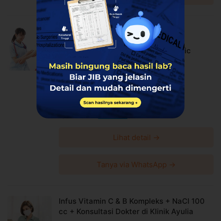
Populer!
Review & Ekstra Cashback
Suntik Immune Booster dan Vaksin
Influenza (4 Strain) di Medizen Clinic
Medizen Clinic
Setiabudi
Harga Spesial
Rp995.268
Rp1.047.650
Diskon 5%
Lihat detail →
Tanya via WhatsApp →
Infus Vitamin C & B Kompleks + NaCl 100
cc + Konsultasi Dokter di Klinik Ayulia