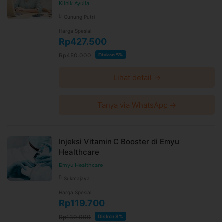
Klinik Ayulia
Gunung Putri
Harga Spesial
Rp427.500
Rp450.000
Diskon 5%
Lihat detail →
Tanya via WhatsApp →
Injeksi Vitamin C Booster di Emyu
Healthcare
Emyu Healthcare
Sukmajaya
Harga Spesial
Rp119.700
Rp130.000
Diskon 8%