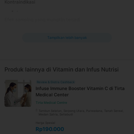
Kontraindikasi
-
Efek samping yang mungkin terjadi
-
Informasi Umum
Tampilkan lebih banyak
Immune booster injection adalah proses penyuntikan dengan
memasukkan vitamin C ke dalam tubuh. Vitamin C termasuk
nutrisi esensial yang dibutuhkan agar tubuh bisa beraktivitas
dengan normal dan penuh energi.
Produk lainnya di Vitamin dan Infus Nutrisi
Fungsi immune booster
Review & Ekstra Cashback
Meningkatkan sistem imun tubuh agar kuat melawan
Infuse Immune Booster Vitamin C di Tirta
infeksi dan tidak mudah sakit
Medical Center
Bagaimana immune booster dilakukan?
Tirta Medical Centre
Dimasukkan secara intramuskular (lewat otot) atau secara
Tambun Selatan, Serpong Utara, Purwadana, Tanah Sereal,
Medan Satria, Setiabudi
intravena atau infus (lewat pembuluh darah)
Harga Spesial
Informasi Lokasi
MTM Medical
Rp190.000