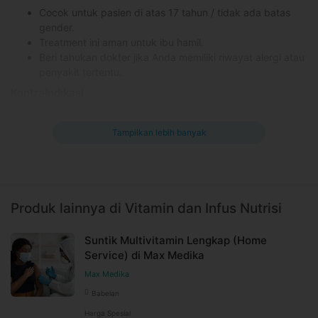
Cocok untuk pasien di atas 17 tahun / tidak ada batas
gender.
Treatment ini aman untuk ibu hamil.
Beri tahukan dokter jika Anda memiliki riwayat alergi atau
penyakit tertentu.
Kontraindikasi
-
Tampilkan lebih banyak
Efek samping yang mungkin terjadi
-
Informasi Umum
Immune booster injection adalah proses penyuntikan dengan
Produk lainnya di Vitamin dan Infus Nutrisi
memasukkan vitamin C ke dalam tubuh. Vitamin C termasuk
nutrisi esensial yang dibutuhkan agar tubuh bisa beraktivitas
Suntik Multivitamin Lengkap (Home
dengan normal dan penuh energi.
Service) di Max Medika
Fungsi immune booster
Max Medika
Meningkatkan sistem imun tubuh agar kuat melawan
Babelan
infeksi dan tidak mudah sakit
Harga Spesial