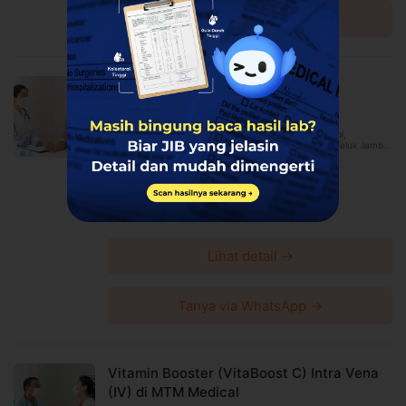
Untuk lebih lengkapnya, Anda dapat membaca syarat
Tanya via WhatsApp →
dan kebijakan
di halaman ini
Syarat dan ketentuan dapat berubah sewaktu-waktu
tanpa pemberitahuan dan berlaku untuk pembelian
setelah waktu perubahan
Injeksi Vitamin B + C di Intibios
Harga paket sudah termasuk biaya administrasi, convenience
Intibios
fee, biaya pemeliharaan platform.
Sumur Bandung, Candisari, Tegalsari, Jetis, Kesambi,
Kebayoran Baru, Banjarmasin Timur, Penjaringan, Teluk Jambe
Timur, Denpasar Timur
Harga Spesial
Rp142.500
Rp150.000
Diskon 5%
Lihat detail →
Tanya via WhatsApp →
Vitamin Booster (VitaBoost C) Intra Vena
(IV) di MTM Medical