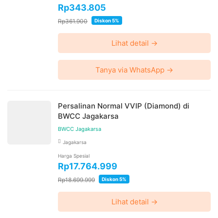
Rp343.805
Rp361.900
Diskon 5%
Lihat detail →
Tanya via WhatsApp →
Persalinan Normal VVIP (Diamond) di
BWCC Jagakarsa
BWCC Jagakarsa
Jagakarsa
Harga Spesial
Rp17.764.999
Rp18.699.999
Diskon 5%
Lihat detail →