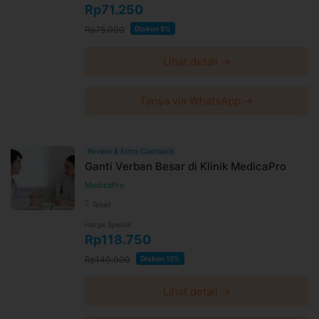
Rp71.250
Rp75.000
Diskon 5%
Lihat detail →
Tanya via WhatsApp →
Review & Extra Cashback
Ganti Verban Besar di Klinik MedicaPro
MedicaPro
Tebet
Harga Spesial
Rp118.750
Rp140.000
Diskon 15%
Lihat detail →