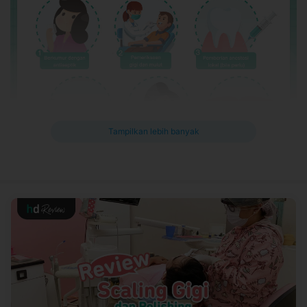
Tampilkan lebih banyak
Gambaran umum prosedur scaling gigi. Hal ini mungkin bisa
sedikit berbeda, tergantung dari masing-masing klinik
Informasi Penting Scaling Gigi
Sekali scaling, gigi bersih dan senyum lebih cerah!
Napas langsung segar dan percaya diri sepanjang hari.
Singkirkan karang gigi dan plak yang mengganggu
penampilan dalam sekali perawatan.