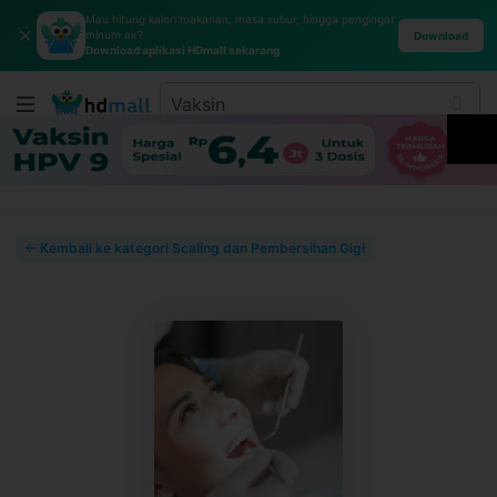
Mau hitung kalori makanan, masa subur, hingga pengingat
✕
minum air?
Download
Download aplikasi HDmall sekarang
← Kembali ke kategori Scaling dan Pembersihan Gigi