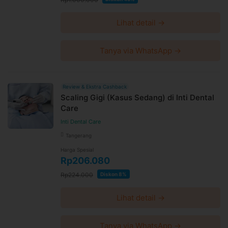
setelah waktu perubahan
Lihat detail →
Harga paket sudah termasuk biaya administrasi, convenience
fee, biaya pemeliharaan platform.
Tanya via WhatsApp →
Review & Ekstra Cashback
Scaling Gigi (Kasus Sedang) di Inti Dental
Care
Inti Dental Care
Tangerang
Harga Spesial
Rp206.080
Rp224.000
Diskon 8%
Lihat detail →
Tanya via WhatsApp →