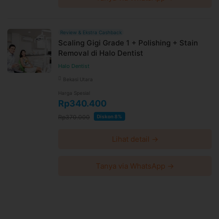
Review & Ekstra Cashback
Scaling Gigi Grade 1 + Polishing + Stain
Removal di Halo Dentist
Halo Dentist
Bekasi Utara
Harga Spesial
Rp340.400
Rp370.000
Diskon 8%
Lihat detail →
Tanya via WhatsApp →