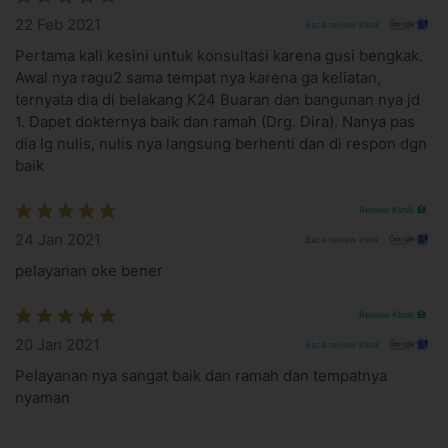
dilakukan setiap 6 bulan sekali untuk menjaga kesehatan mulut.
22 Feb 2021
Baca review klinik
Hubungi
customer service HDmall.id
untuk booking scaling gigi
Pertama kali kesini untuk konsultasi karena gusi bengkak.
sekarang!
Awal nya ragu2 sama tempat nya karena ga keliatan,
ternyata dia di belakang K24 Buaran dan bangunan nya jd
Apa yang perlu kamu ketahui?
1. Dapet dokternya baik dan ramah (Drg. Dira). Nanya pas
Jika pada pemeriksaan awal ditemukan kondisi tertentu,
dia lg nulis, nulis nya langsung berhenti dan di respon dgn
dokter mungkin akan menyarankan perawatan lanjutan.
baik
Hindari makan minimal 1 jam sebelum tindakan scaling.
Pastikan menyikat gigi dengan bersih sebelum tindakan
Review Klinik 🏥
scaling.
Informasikan kepada dokter jika kamu memiliki riwayat
24 Jan 2021
Baca review klinik
penyakit seperti diabetes, hipertensi, atau gangguan
pelayanan oke bener
pembekuan darah. Jika kondisinya tidak terkontrol,
jadwal scaling mungkin akan ditunda.
Review Klinik 🏥
Biaya tambahan untuk tindakan lain dapat diselesaikan
langsung di klinik.
20 Jan 2021
Baca review klinik
Scaling gigi aman dilakukan dan hanya memiliki risiko
Pelayanan nya sangat baik dan ramah dan tempatnya
efek samping ringan, seperti sedikit rasa ngilu atau
nyaman
perdarahan ringan akibat karang gigi yang menumpuk.
Kondisi ini adalah hal normal dan tidak berbahaya.