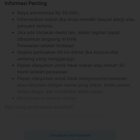
Informasi Penting
Biaya administrasi Rp 50.000,-
Informasikan dokter jika Anda memiliki riwayat alergi atau
penyakit tertentu
Jika ada tindakan medis lain, selisih tagihan dapat
dibayarkan langsung di klinik
Perawatan setelah tindakan
Segera periksakan diri ke dokter jika muncul efek
samping yang mengganggu
Pasien dianjurkan untuk tidak makan atau minum 30
menit setelah perawatan
Pasien dianjurkan untuk tidak mengonsumsi makanan
atau minuman dengan warna yang pekat, terlalu panas,
terlalu dingin, dan bertekstur terlalu keras
Kontrol sesuai anjuran dokter
Apa yang perlu kamu ketahui?
Cocok untuk pasien yang sudah lepas behel
Hasil treatment untuk setiap orang bisa berbeda,
tergantung kondisi masing-masing pasien
Tampilkan lebih banyak
Informasikan dokter gigi jika memiliki riwayat alergi atau