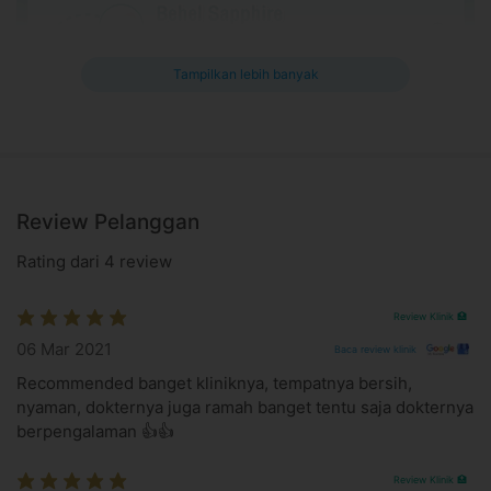
Tampilkan lebih banyak
Review Pelanggan
Rating dari 4 review
Review Klinik 🏥
06 Mar 2021
Baca review klinik
Pilihan Jenis Behel Gigi
Recommended banget kliniknya, tempatnya bersih,
nyaman, dokternya juga ramah banget tentu saja dokternya
Informasi Penting Behel Metal
berpengalaman 👍👍
Keputusan bisa atau tidaknya pasien menggunakan
Review Klinik 🏥
behel berdasarkan hasil pemeriksaan dokter gigi