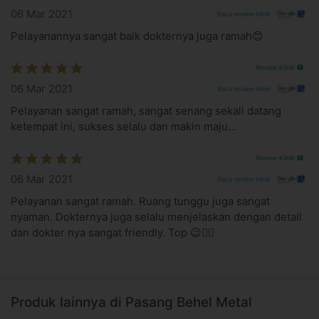
Lama penggunaan behel sampai gigi rapi bisa berbeda-
06 Mar 2021
Baca review klinik
beda, tergantung tingkat keparahan kasus gigi pasien
Pelayanannya sangat baik dokternya juga ramah😊
Pasien dianjurkan menyikat gigi serta makan dan minum
secukupnya sebelum dilakukan pemasangan behel
Review Klinik 🏥
Pasien disarankan sudah menjalani konsultasi dan scaling
gigi serta memiliki hasil rontgen panoramic atau
06 Mar 2021
Baca review klinik
cephalometric atau perawatan sebelum pemasangan
Pelayanan sangat ramah, sangat senang sekali datang
behel lainnya sesuai anjuran dokter gigi saat datang ke
ketempat ini, sukses selalu dan makin maju...
klinik
Lama tindakan sekitar 120 menit
Review Klinik 🏥
Hasil perawatan untuk setiap orang bisa berbeda,
tergantung kondisi pasien
06 Mar 2021
Baca review klinik
Informasikan dokter jika memiliki riwayat alergi atau
Pelayanan sangat ramah. Ruang tunggu juga sangat
penyakit tertentu
nyaman. Dokternya juga selalu menjelaskan dengan detail
Jika ada tindakan tambahan, selisih tagihan dapat
dan dokter nya sangat friendly. Top 😉👍🏻
dibayarkan langsung di klinik
Perawatan setelah tindakan
Hindari konsumsi makanan bertekstur keras dan lengket
selama memakai behel
Produk lainnya di Pasang Behel Metal
Disiplin menjaga kebersihan gigi dan mulut sesuai anjuran