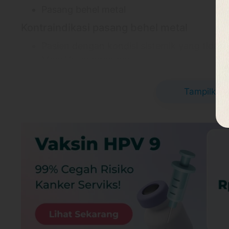
Pasang behel metal
Kontraindikasi pasang behel metal
Pasien dengan kondisi sistemik yang tidak 
Memiliki jaringan penyangga gigi yang rusa
Pasien di bawah usia 13 tahun
Pasien dengan gigi susu atau belum perma
Tampilkan 
Efek samping pasang behel metal yang mun
Sariawan
Rasa tidak nyaman pada masa awal penggu
Informasi Umum
Behel metal merupakan salah satu metode perawa
merapikan gigi dengan kondisi-kondisi berikut:
Gigi terlalu penuh dan berdesakan
Terdapat jarak atau celah antar-gigi