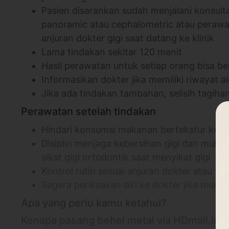
Pasien disarankan sudah menjalani konsultas
panoramic atau cephalometric atau perawa
anjuran dokter gigi saat datang ke klinik
Lama tindakan sekitar 120 menit
Hasil perawatan untuk setiap orang bisa be
Informasikan dokter jika memiliki riwayat al
Jika ada tindakan tambahan, selisih tagihan
Perawatan setelah tindakan
Hindari konsumsi makanan bertekstur kera
Disiplin menjaga kebersihan gigi dan mulut 
sikat gigi ortodontik saat menyikat gigi
Kontrol rutin sesuai anjuran dokter atau sa
Segera periksakan diri ke dokter jika mu
Apa yang perlu kamu ketahui?
Kenapa pasang behel metal via HDmall.id?