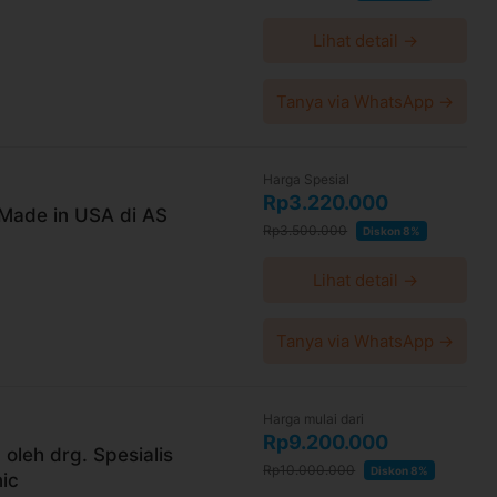
kan pada gigi
Lihat detail →
 permukaan gigi, kemudian disinari dengan laser
dak mudah lepas
Tanya via WhatsApp →
eh drg. umum
an pemeriksaan dan perawatan yang
Harga Spesial
Rp3.220.000
indakan pemasangan behel metal
 Made in USA di AS
Rp3.500.000
Diskon 8%
belum tindakan pemasangan behel metal
are
Lihat detail →
Tanya via WhatsApp →
u, Kec. Pondok Gede, Kota Bekasi, Jawa Barat
Harga mulai dari
aNCQQfZS4TdcJtXA
Rp9.200.000
oleh drg. Spesialis
Rp10.000.000
Diskon 8%
nic