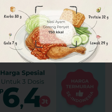
terkontrol
k
nen
lebih banyak
gkin terjadi
naan behel metal
tan gigi (ortodontik) yang berfungsi ​untuk