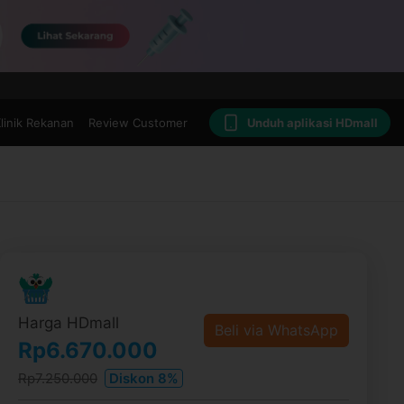
linik Rekanan
Review Customer
Unduh aplikasi HDmall
Harga HDmall
Beli via WhatsApp
Rp6.670.000
Rp7.250.000
Diskon 8%