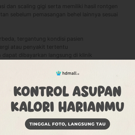
i dan scaling gigi serta memiliki hasil rontgen
tan sebelum pemasangan behel lainnya sesuai
rbeda, tergantung kondisi pasien
ergi atau penyakit tertentu
 dapat dibayarkan langsung di klinik
s dan lengket selama memakai behel
sesuai anjuran dokter. Jika diperlukan, gunakan
at behel bermasalah
ncul efek samping yang mengganggu