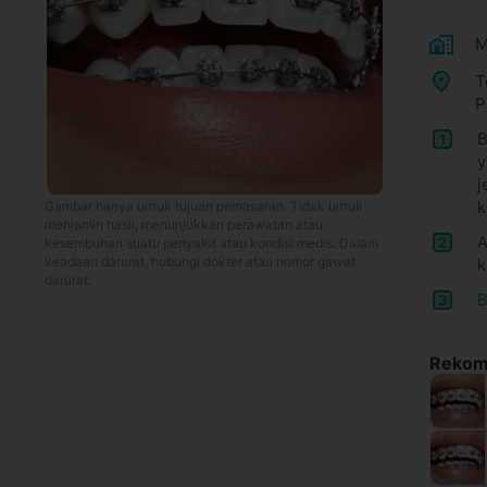
M
T
P
B
1
y
j
k
Gambar hanya untuk tujuan pemasaran. Tidak untuk
menjamin hasil, menunjukkan perawatan atau
A
2
kesembuhan suatu penyakit atau kondisi medis. Dalam
keadaan darurat, hubungi dokter atau nomor gawat
k
darurat.
B
3
Rekome