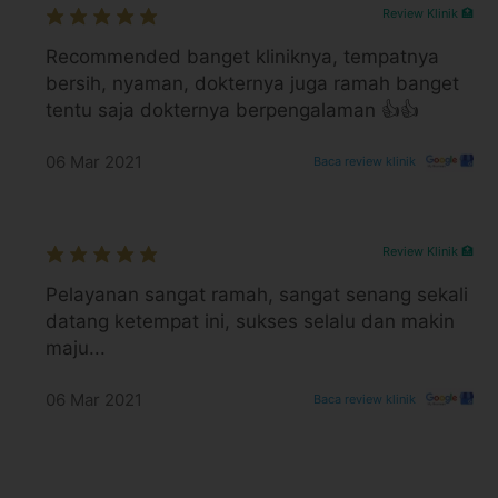
Pilihan Jenis Behel Gigi
Review Klinik 🏥
Recommended banget kliniknya, tempatnya
Informasi Penting Pelepasan Behel
bersih, nyaman, dokternya juga ramah banget
tentu saja dokternya berpengalaman 👍👍
Pasien dapat mengambil paket scaling gigi d
Pasien disarankan untuk memasang reataine
06 Mar 2021
Baca review klinik
Hasil treatment untuk setiap orang bisa be
Informasikan dokter jika Anda memiliki riwa
Jika ada tindakan medis lain, selisih tagiha
Review Klinik 🏥
Perawatan setelah tindakan
Pelayanan sangat ramah, sangat senang sekali
datang ketempat ini, sukses selalu dan makin
Segera periksakan ke dokter jika muncul
maju...
Apa yang perlu kamu ketahui?
06 Mar 2021
Baca review klinik
Cocok untuk pasien yang sudah selesai mas
lanjutan
Hasil treatment untuk setiap orang bisa b