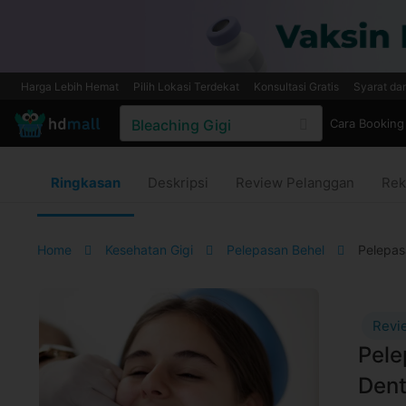
Harga Lebih Hemat
Pilih Lokasi Terdekat
Konsultasi Gratis
Syarat da
Cara Booking
Ringkasan
Deskripsi
Review Pelanggan
Rek
Home
Kesehatan Gigi
Pelepasan Behel
Pelepas
Revi
Pele
Dent