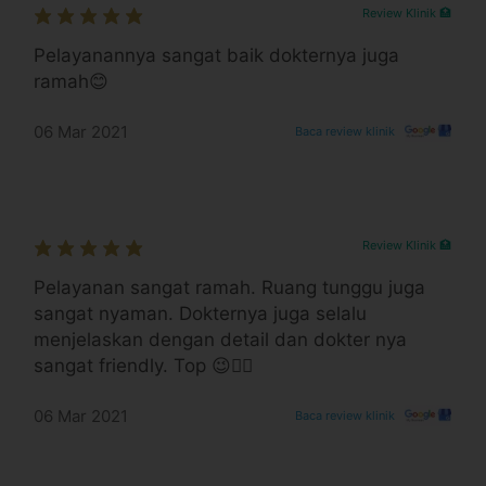
Review Klinik 🏥
Pelayanannya sangat baik dokternya juga
ramah😊
i klinik ini untuk treatment pelengkap
06 Mar 2021
Baca review klinik
r setelah pelepasan kawat gigi
rbeda, tergantung kondisi pasien
yat alergi atau penyakit tertentu
n dapat dibayarkan langsung di klinik
Review Klinik 🏥
Pelayanan sangat ramah. Ruang tunggu juga
sangat nyaman. Dokternya juga selalu
 efek samping yang mengganggu
menjelaskan dengan detail dan dokter nya
sangat friendly. Top 😉👍🏻
a perawatan behel dan tidak perlu kontrol
06 Mar 2021
Baca review klinik
erbeda, tergantung kondisi masing-masing pasien