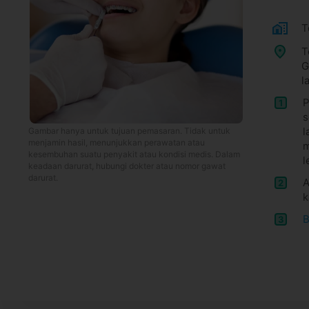
T
T
G
l
P
1
s
l
Gambar hanya untuk tujuan pemasaran. Tidak untuk
menjamin hasil, menunjukkan perawatan atau
m
kesembuhan suatu penyakit atau kondisi medis. Dalam
l
keadaan darurat, hubungi dokter atau nomor gawat
darurat.
A
2
k
B
3