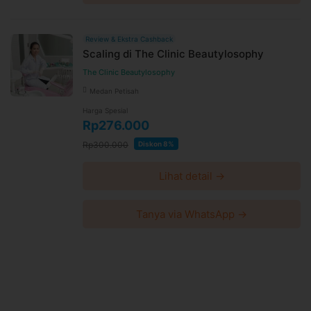
Review & Ekstra Cashback
Scaling di The Clinic Beautylosophy
The Clinic Beautylosophy
Medan Petisah
Harga Spesial
Rp276.000
Rp300.000
Diskon 8%
Lihat detail →
Tanya via WhatsApp →