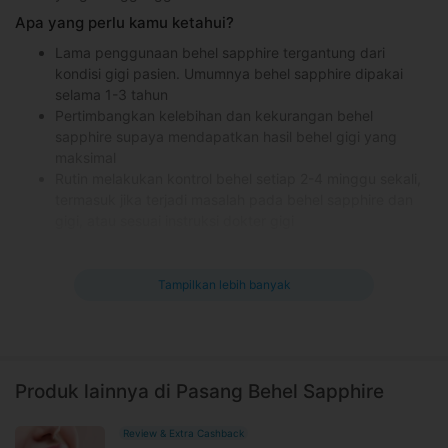
Apa yang perlu kamu ketahui?
Lama penggunaan behel sapphire tergantung dari
kondisi gigi pasien. Umumnya behel sapphire dipakai
selama 1-3 tahun
Pertimbangkan kelebihan dan kekurangan behel
sapphire supaya mendapatkan hasil behel gigi yang
maksimal
Rutin melakukan kontrol behel setiap 2-4 minggu sekali,
termasuk jika terjadi masalah pada behel sapphire dan
gigi, atau sesuai instruksi dokter gigi
Kontraindikasi pasang behel sapphire
Pasien dengan kondisi sistemik yang tidak terkontrol
Tampilkan lebih banyak
Memiliki jaringan penyangga gigi yang rusak
Pasien di bawah usia 13 tahun
Pasien dengan gigi susu atau belum permanen
Efek samping pasang behel sapphire yang mungkin
terjadi
Produk lainnya di Pasang Behel Sapphire
Sariawan
Review & Extra Cashback
Rasa tidak nyaman pada masa awal penggunaan behel