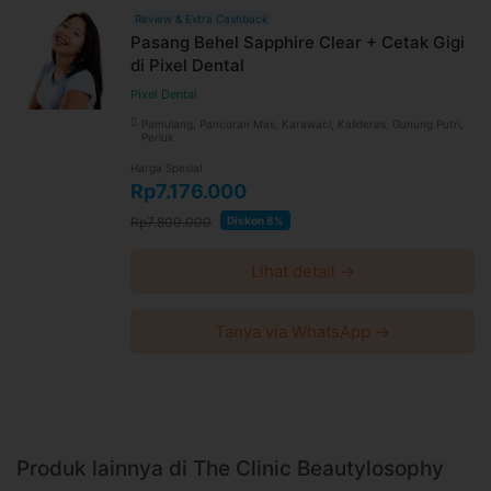
tanpa pemberitahuan dan berlaku untuk pembelian
Review & Extra Cashback
setelah waktu perubahan
Pasang Behel Sapphire Clear + Cetak Gigi
di Pixel Dental
Harga paket sudah termasuk biaya administrasi, convenience
fee, biaya pemeliharaan platform.
Pixel Dental
Pamulang, Pancoran Mas, Karawaci, Kalideres, Gunung Putri,
Periuk
Harga Spesial
Rp7.176.000
Rp7.800.000
Diskon 8%
Lihat detail →
Tanya via WhatsApp →
Produk lainnya di The Clinic Beautylosophy