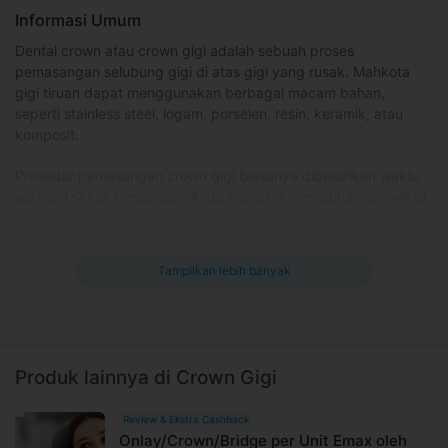
Informasi Umum
Dental crown atau crown gigi adalah sebuah proses
pemasangan selubung gigi di atas gigi yang rusak. Mahkota
gigi tiruan dapat menggunakan berbagai macam bahan,
seperti stainless steel, logam, porselen, resin, keramik, atau
komposit.
Prosedur pemasangan crown gigi biasanya dibutuhkan waktu
sekitar 1-2 kali kunjungan. Anda mungkin membutuhkan waktu
2 hari untuk pencetakan crown gigi, sedangkan 1 hari
tambahan untuk memasang crown tersebut.
Tampilkan lebih banyak
Fungsi crown gigi
Mengembalikan bentuk, ukuran, dan kekuatan gigi
seperti semula
Memperbaiki tampilan dan melindungi gigi dari kerusakan
Produk lainnya di Crown Gigi
Menutupi implan gigi dan gigi berlubang
Mengatasi gigi rapuh dan mudah patah akibat perawatan
Review & Ekstra Cashback
saluran akar gigi
Onlay/Crown/Bridge per Unit Emax oleh