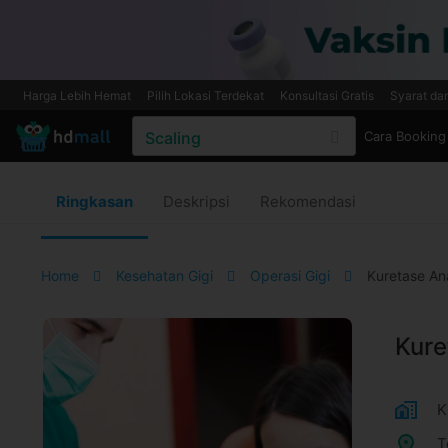
Harga Lebih Hemat
Pilih Lokasi Terdekat
Konsultasi Gratis
Syarat da
Cara Booking
Ringkasan
Deskripsi
Rekomendasi
Home
Kesehatan Gigi
Operasi Gigi
Kuretase Anas
Kure
K
T