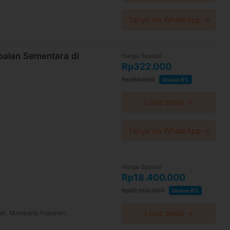
gl/n6J4BNbW1hBGXw1r5
Minggu: Tutup
Tanya via WhatsApp →
alan Sementara di
0 hari setelah pembayaran terkonfirmasi
Harga Spesial
Rp322.000
a WhatsApp 24 jam sebelum waktu treatment
Rp350.000
Diskon 8%
aca syarat dan kebijakan
di halaman ini
Lihat detail →
ktu-waktu tanpa pemberitahuan dan berlaku
Tanya via WhatsApp →
 convenience fee, biaya pemeliharaan platform.
Harga Spesial
Rp18.400.000
Rp20.000.000
Diskon 8%
Lihat detail →
ulak, Mampang Prapatan