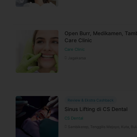
Link Google Map:
https://maps.app.goo.
Jam praktek Senin - Sabtu: 08.00 - 16.00 
Syarat dan Kebijakan Paket
Open Burr, Medikamen, Tamb
E-voucher booking klinik berlaku selama 6
Care Clinic
Booking dan ubah jadwal dengan mudah vi
Care Clinic
selama jadwal dokter tersedia
Untuk lebih lengkapnya, Anda dapat memb
Jagakarsa
Syarat dan ketentuan dapat berubah sewa
untuk pembelian setelah waktu perubahan
Harga paket sudah termasuk biaya administrasi,
Review & Ekstra Cashback
Sinus Lifting di CS Dental
CS Dental
Sambikerep, Tenggilis Mejoyo, Kuta, B