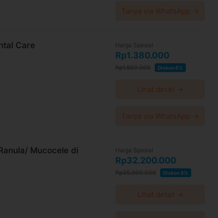
Tanya via WhatsApp →
ntal Care
Harga Spesial
Rp1.380.000
Rp1.500.000
Diskon 8%
Lihat detail →
Tanya via WhatsApp →
 Ranula/ Mucocele di
Harga Spesial
Rp32.200.000
Rp35.000.000
Diskon 8%
Lihat detail →