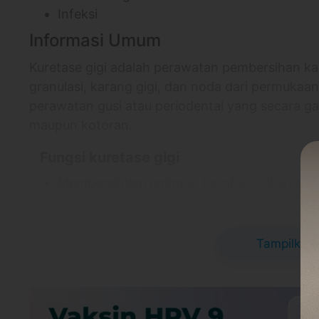
Infeksi
Informasi Umum
Kuretase gigi adalah perawatan pembersihan k
granulasi, karang gigi, dan noda dari permukaan
perawatan gusi atau periodental yang secara gari
maupun kotoran.
⠀
Fungsi kuretase gigi
Membersihkan jaringan terinfeksi di area gu
Mengurangi kedalaman poket dengan jalan
dan/atau perlekatan. jaringan ikat baru
Meredakan peradangan kronis
Tampilkan 
Memperbaiki gingiva menjadi lebih sehat, b
permukaan
⠀
Bagaimana cara kuretase gigi dilakukan