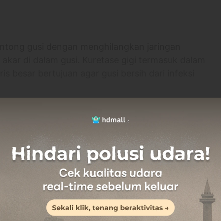
antong gusi dengan menghilangkan jaringan
 akar di dalam gusi. Kuretase gigi termasuk dalam
s besar bertujuan agar gusi bersih dari infeksi
si
 memungkinkan terjadinya penyusutan gingiva
lebih banyak
aik dari warna, kontur, maupun tekstur
?