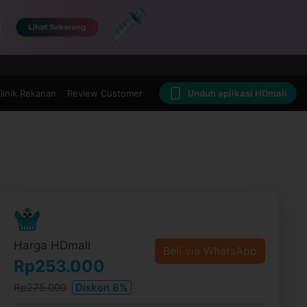
linik Rekanan
Review Customer
Unduh aplikasi HDmall
Harga HDmall
Beli via WhatsApp
Rp253.000
Rp275.000
Diskon 8%