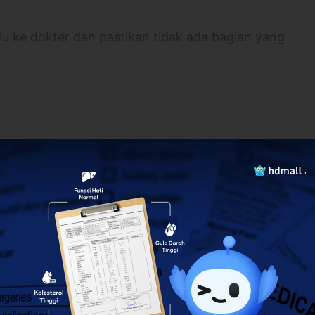
lu ke dokter dan pastikan tidak ada bagian yang
uga sewarna gusi tetapi bersifat sangat lentur dan
enis ini tidak membutuhkan kawat sebagai
atas untuk menggantikan 1 hingga 2 gigi saja.
idak ompong
tetika
lebih banyak