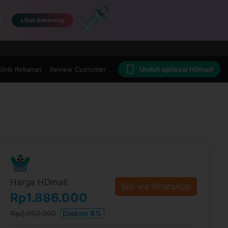
linik Rekanan
Review Customer
Unduh aplikasi HDmall
Harga HDmall
Beli via WhatsApp
Rp1.886.000
Rp2.050.000
Diskon 8%