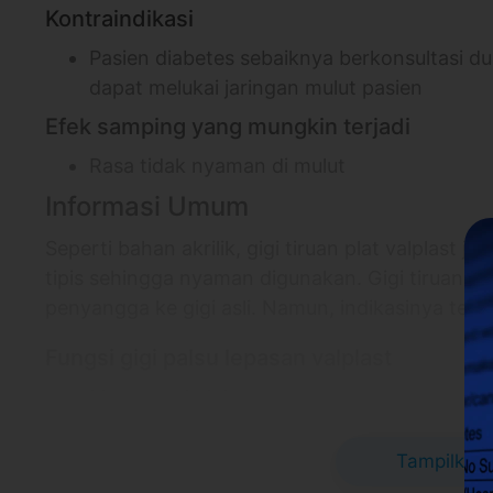
Kontraindikasi
Pasien diabetes sebaiknya berkonsultasi du
dapat melukai jaringan mulut pasien
Efek samping yang mungkin terjadi
Rasa tidak nyaman di mulut
Informasi Umum
Seperti bahan akrilik, gigi tiruan plat valplast j
tipis sehingga nyaman digunakan. Gigi tiruan j
penyangga ke gigi asli. Namun, indikasinya terb
Fungsi gigi palsu lepasan valplast
Mengganti gigi yang sudah dicabut agar t
Mempertahankan kondisi tulang
Mengembalikan fungsi pengunyahan dan es
Tampilkan 