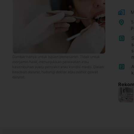
M
T
P
S
1
s
s
m
Gambar hanya untuk tujuan pemasaran. Tidak untuk
menjamin hasil, menunjukkan perawatan atau
A
2
kesembuhan suatu penyakit atau kondisi medis. Dalam
keadaan darurat, hubungi dokter atau nomor gawat
k
darurat.
Rekome