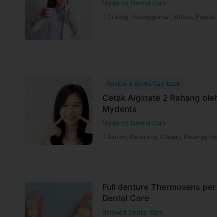
Syarat dan Kebijakan Paket
Mydents Dental Care
Ciledug, Pesanggrahan, Bintaro, Pondo
E-voucher booking klinik berlaku selama 6
Booking dan ubah jadwal dengan mudah vi
selama jadwal dokter tersedia
Untuk lebih lengkapnya, Anda dapat memb
Syarat dan ketentuan dapat berubah sewa
untuk pembelian setelah waktu perubahan
Review & Ekstra Cashback
Cetak Alginate 2 Rahang oleh
Harga paket sudah termasuk biaya administrasi,
Mydents
Mydents Dental Care
Bintaro, Pamulang, Ciledug, Pesanggra
Full denture Thermosens per
Dental Care
Beloved Dental Care