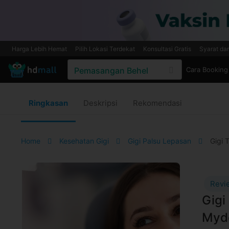
Harga Lebih Hemat
Pilih Lokasi Terdekat
Konsultasi Gratis
Syarat da
Cara Booking
Ringkasan
Deskripsi
Rekomendasi
Home
Kesehatan Gigi
Gigi Palsu Lepasan
Gigi 
Revi
Gigi
Myd