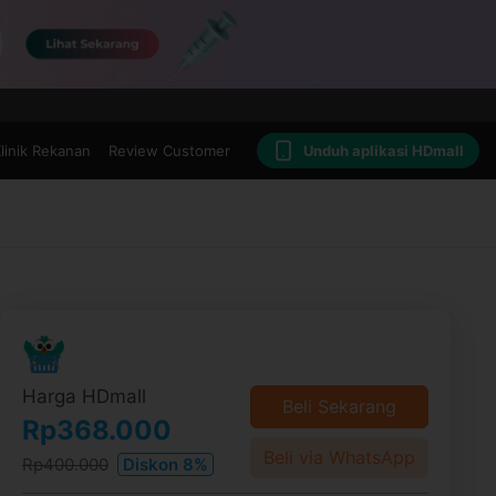
linik Rekanan
Review Customer
Unduh aplikasi HDmall
Harga HDmall
Beli Sekarang
Rp368.000
Beli via WhatsApp
Rp400.000
Diskon 8%