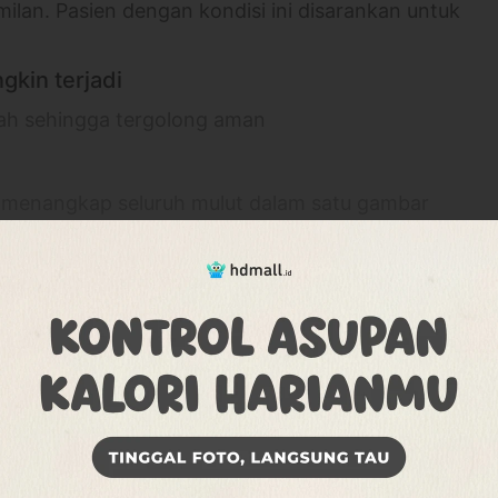
lan. Pasien dengan kondisi ini disarankan untuk
kin terjadi
dah sehingga tergolong aman
t menangkap seluruh mulut dalam satu gambar
struktur dan jaringan di sekitarnya.
aka hasil foto rontgen yang dihasilkan tampak
lang dan gigi, dalam bentuk datar
gigi bertumpuk, tulang rahang yang abnormal,
lebih banyak
nan gigi yang tidak rapi, seperti gigi palsu,