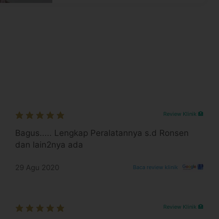
atan jalan
ro
0 hari setelah pembayaran terkonfirmasi
a WhatsApp 24 jam sebelum waktu treatment
aca syarat dan kebijakan
di halaman ini
ktu-waktu tanpa pemberitahuan dan berlaku
Review Klinik 🏥
Bagus..... Lengkap Peralatannya s.d Ronsen
 convenience fee, biaya pemeliharaan platform.
dan lain2nya ada
29 Agu 2020
Baca review klinik
Review Klinik 🏥