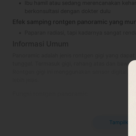
Ibu hamil atau sedang merencanakan kehami
berkonsultasi dengan dokter dulu
Efek samping rontgen panoramic yang mung
Paparan radiasi, tapi kadarnya sangat ren
Informasi Umum
Panoramic adalah jenis rontgen gigi yang dapa
tunggal. Termasuk gigi, rahang atas dan bawah, 
Rontgen gigi ini menggunakan sensor digital, m
lebih jelas.
Fungsi rontgen panoramic
Melihat keadaan seluruh mulut, termasuk tu
Menemukan gangguan dalam mulut, seperti 
kista, tumor, infeksi, atau patah tulang
Tampilkan 
Merencanakan terapi untuk memperbaiki susu