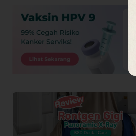
kawat gigi, cabut gigi, dan implan gigi
Bagaimana pemeriksaan dengan rontgen p
Pasien diminta menggigit sesuatu, lalu mes
kepala
Bagaimana pemeriksaan dengan rontgen p
Konsultasikan kondisi gigi dan mulut untu
Biasanya jenis rontgen gigi disesuaikan de
Informasi Lokasi
BSD Dental Centre
BSD Dental Centre - Serpong
Jl. Anggrek Loka Blok AF No. 61, Sektor 22
Tangerang Selatan, Banten 15318
Link Google Map:
https://g.page/bsd-denta
Jam praktek Senin - Sabtu : 10:00 - 19:00
Dekat dengan klinik: