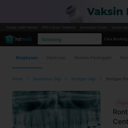
Harga Lebih Hemat
Pilih Lokasi Terdekat
Konsultasi Gratis
Syarat da
Cara Booking
Ringkasan
Deskripsi
Review Pelanggan
Kon
Home
Kesehatan Gigi
Rontgen Gigi
Rontgen Pa
Popu
Ront
Cent