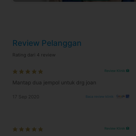
Klinik berada tepat di samping peremp
Klinik berada didepan toko laundry Pu
Syarat dan Kebijakan Paket
E-voucher booking klinik berlaku selama 6
Review Pelanggan
Booking dan ubah jadwal dengan mudah vi
selama jadwal dokter tersedia
Rating dari 4 review
Untuk lebih lengkapnya, Anda dapat memb
Syarat dan ketentuan dapat berubah sewa
Review Klinik 🏥
untuk pembelian setelah waktu perubahan
Mantap dua jempol untuk drg joan
Harga paket sudah termasuk biaya administrasi,
17 Sep 2020
Baca review klinik
Review Klinik 🏥