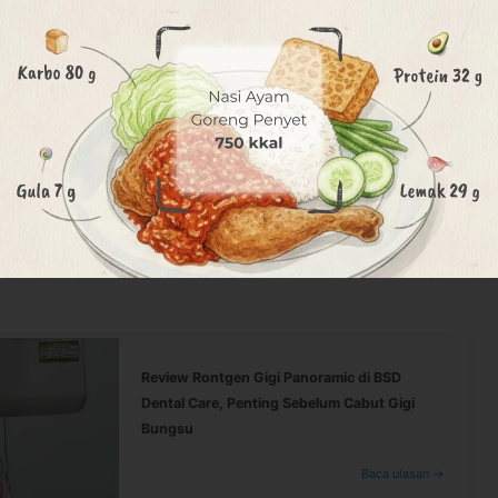
anoramic dilakukan?
in rontgen berkamera akan memutari seluruh sisi
anoramic dilakukan?
k menentukan langkah perawatan yang tepat.
ngan perawatan yang akan dijalani
, RT.2/RW.02, Rw. Buntu, Kec. Serpong, Kota
Review Rontgen Gigi Panoramic di BSD
Dental Care, Penting Sebelum Cabut Gigi
l-centre?share
Bungsu
Baca ulasan →