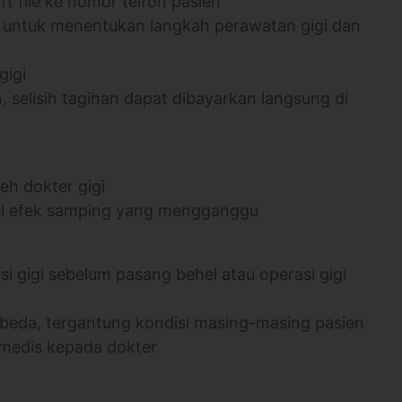
t file ke nomor telfon pasien
 untuk menentukan langkah perawatan gigi dan
gigi
, selisih tagihan dapat dibayarkan langsung di
eh dokter gigi
ncul efek samping yang mengganggu
si gigi sebelum pasang behel atau operasi gigi
erbeda, tergantung kondisi masing-masing pasien
 medis kepada dokter