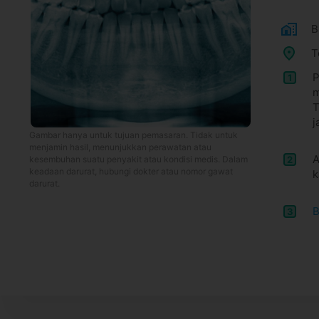
B
T
P
1
m
T
j
Gambar hanya untuk tujuan pemasaran. Tidak untuk
menjamin hasil, menunjukkan perawatan atau
A
2
kesembuhan suatu penyakit atau kondisi medis. Dalam
keadaan darurat, hubungi dokter atau nomor gawat
k
darurat.
B
3