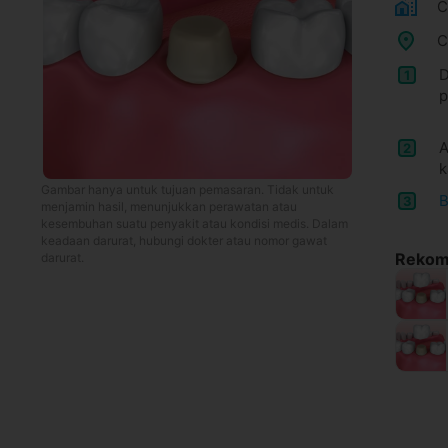
C
C
D
1
p
A
2
k
Gambar hanya untuk tujuan pemasaran. Tidak untuk
B
3
menjamin hasil, menunjukkan perawatan atau
kesembuhan suatu penyakit atau kondisi medis. Dalam
keadaan darurat, hubungi dokter atau nomor gawat
Rekome
darurat.