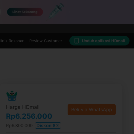
linik Rekanan
Review Customer
Unduh aplikasi HDmall
Harga HDmall
Beli via WhatsApp
Rp6.256.000
Rp6.800.000
Diskon 8%