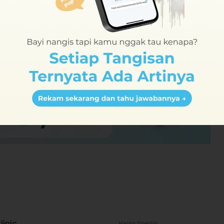
lebih banyak
yat alergi atau penyakit tertentu
n dapat dibayarkan langsung di klinik
ncul efek samping yang mengganggu
 minum 30 menit setelah perawatan
linic
Harga Spesial