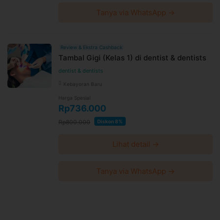
Tanya via WhatsApp →
Review & Ekstra Cashback
Tambal Gigi (Kelas 1) di dentist & dentists
dentist & dentists
Kebayoran Baru
Harga Spesial
Rp736.000
Rp800.000
Diskon 8%
Lihat detail →
Tanya via WhatsApp →