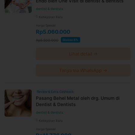
Endo oleh One Visit di dentist & dentists
dentist & dentists
Kebayoran Baru
Harga Spesial
Rp5.060.000
Rp5.500.000
Diskon 8%
Lihat detail →
Tanya via WhatsApp →
Review & Extra Cashback
Pasang Behel Metal oleh drg. Umum di
Dentist & Dentists
dentist & dentists
Kebayoran Baru
Harga Spesial