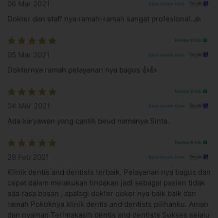
06 Mar 2021
Baca review klinik
Segera kunjungi dokter gigi jika ada efek samping
mengganggu
Dokter dan staff nya ramah-ramah sangat profesional..🙏
Apa yang perlu kamu ketahui?
Review Klinik 🏥
Cocok untuk orang dewasa tanpa keluhan gigi sensitif
05 Mar 2021
dan sudah dilakukan pembersihan karang dan plak gigi
Baca review klinik
Hasil treatment untuk setiap orang bisa berbeda,
Dokternya ramah pelayanan nya bagus 👍👍
tergantung kondisi masing-masing pasien
Kecerahan gigi setelah bleaching gigi tergantung dari
Review Klinik 🏥
warna awal gigi
04 Mar 2021
Hasil bleaching gigi tidak memutihkan gigi secara
Baca review klinik
permanen. Setelah menghentikan pemutihan gigi untuk
Ada karyawan yang cantik beud namanya Sinta.
waktu yang lama, gigi bisa menjadi gelap seiring waktu
dan dari mengonsumsi makanan yang menambah warna
Review Klinik 🏥
dan noda pada dentin, seperti teh, kopi, minuman
28 Feb 2021
bersoda, serta mengabaikan perawatan gigi seperti tidak
Baca review klinik
menyikat gigi secara menyeluruh
Klinik dentis and dentists terbaik. Pelayanan nya bagus dan
Informasikan dokter jika memiliki riwayat alergi atau
cepat dalam melakukan tindakan jadi sebagai pasien tidak
penyakit tertentu
ada rasa bosan , apalagi dokter doker nya baik baik dan
Kontraindikasi bleaching gigi dengan LED
ramah Pokoknya klinik dentis and dentists pilihanku. Aman
dan nyaman Terimakasih dentis and dentists Sukses selalu
Gigi hipersensitif