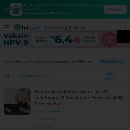
Mau hitung kalori makanan, masa subur, hingga pengingat
✕
minum air?
Download
Download aplikasi HDmall sekarang
Sortir dengan
Filter berdasarkan kategori
Filter berdasarkan merek
Dekat saya
Filt
Hapus
3 Paket
RS Seto Hasbadi
semua
Fisioterapi 5x kedatangan + free 1x
kedatangan (1 Modalitas + Exercise) di RS
Seto Hasbadi
RS Seto Hasbadi
Bekasi Utara
Harga Spesial