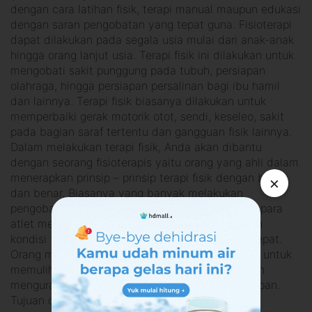
dengan cara latihan fisik, terapi manual maupun edukasi
dengan saran pengobatan yang tepat guna. Fisioterapi
dapat dilakukan pada segala usia mulai dari anak-anak
hingga orang lanjut usia. Terapi fisik ini dilakukan untuk
mengobati sakit punggung pada tubuh, persiapan
olahraga, hingga persiapan persalinan bagi ibu hamil
dan lainnya. Terapi fisik biasanya dilakukan untuk
memperbaiki gerak motorik otot, sendi, keseleo, sakit
pada bagian saraf tertentu dan gangguan fisik lainnya.
Dalam melakukan terapi fisik, Anda akan dibantu
dengan seorang fisioterapis yaitu orang yang ahli dalam
menerapkan prinsip – prinsip terapi fisik dengan baik
×
dan benar. Biasanya yang banyak melakukan
pengobatan fisioterapi adalah para atlet, karena para
atlet membutuhkan fisioterapi untuk memulihkan
kondisi tubuh mereka agar fit kembali dengan cepat.
Orang melakukan pengobatan dengan fisioterapi untuk
memulihkan gerakan tubuh yang cedera, maupun
mengurangi resiko cedera atau sakit di masa depan.
Tujuan dilakukannya terapi fisik adalah untuk