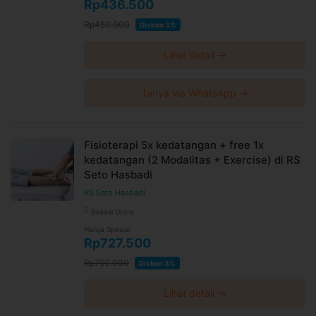
Rp436.500
Rp450.000
Diskon 3%
Lihat detail →
Tanya via WhatsApp →
Fisioterapi 5x kedatangan + free 1x
kedatangan (2 Modalitas + Exercise) di RS
Seto Hasbadi
RS Seto Hasbadi
Bekasi Utara
Harga Spesial
Rp727.500
Rp750.000
Diskon 3%
Lihat detail →