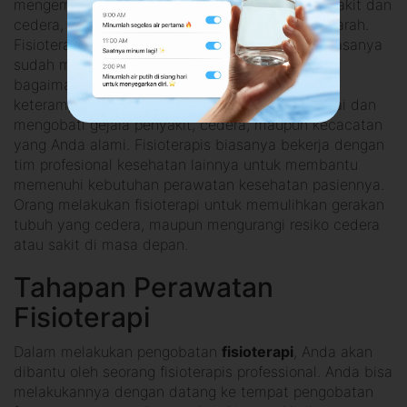
mengembalikan fungsi tubuh yang terkena penyakit dan
cedera, baik itu cedera ringan maupun cedera parah.
Fisioterapis yang akan melakukan terapi fisik, biasanya
sudah memiliki pengetahuan mendalam tentang
bagaimana cara tubuh bekerja dan memiliki
keterampilan khusus untuk mendiagnosis, menilai dan
mengobati gejala penyakit, cedera, maupun kecacatan
yang Anda alami. Fisioterapis biasanya bekerja dengan
tim profesional kesehatan lainnya untuk membantu
memenuhi kebutuhan perawatan kesehatan pasiennya.
Orang melakukan fisioterapi untuk memulihkan gerakan
tubuh yang cedera, maupun mengurangi resiko cedera
atau sakit di masa depan.
Tahapan Perawatan
Fisioterapi
Dalam melakukan pengobatan
fisioterapi
, Anda akan
dibantu oleh seorang fisioterapis professional. Anda bisa
melakukannya dengan datang ke tempat pengobatan