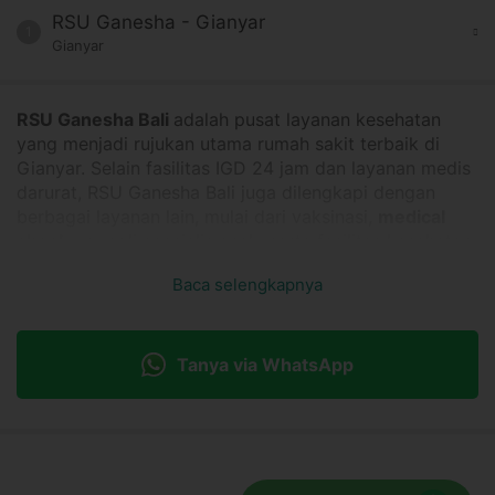
RSU Ganesha - Gianyar
1
Gianyar
RSU Ganesha Bali
adalah pusat layanan kesehatan
yang menjadi rujukan utama rumah sakit terbaik di
Gianyar. Selain fasilitas IGD 24 jam dan layanan medis
darurat, RSU Ganesha Bali juga dilengkapi dengan
berbagai layanan lain, mulai dari vaksinasi,
medical
check up,
poli spesialis anak, serta fasilitas kesehatan
lain. Beberapa jenis vaksin yang tersedia, antara
Baca selengkapnya
lain
vaksin HPV
, vaksin flu, dan vaksin yellow
fever. RSU Ganesha siap memberikan solusi kesehatan
dengan standar kenyamanan tinggi bagi para pasien.
Tanya via WhatsApp