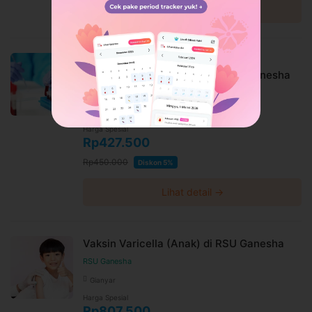
Lihat detail →
Medical Check Up VCT (Voluntary
Counseling And Testing) di RSU Ganesha
RSU Ganesha
Gianyar
Harga Spesial
Rp427.500
Rp450.000
Diskon 5%
Lihat detail →
Vaksin Varicella (Anak) di RSU Ganesha
RSU Ganesha
Gianyar
Harga Spesial
Rp807.500