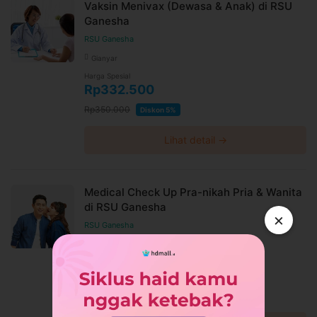
Vaksin Menivax (Dewasa & Anak) di RSU
Ganesha
RSU Ganesha
Gianyar
Harga Spesial
Rp332.500
Rp350.000
Diskon 5%
Lihat detail →
Medical Check Up Pra-nikah Pria & Wanita
di RSU Ganesha
×
RSU Ganesha
Gianyar
Harga Spesial
Rp1.615.000
Rp1.700.000
Diskon 5%