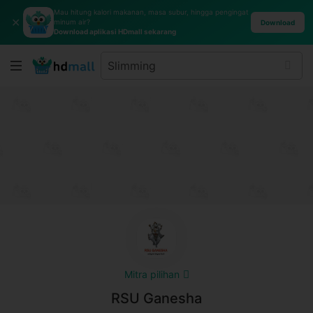
Mau hitung kalori makanan, masa subur, hingga pengingat
✕
minum air?
Download
Download aplikasi HDmall sekarang
Mitra pilihan
RSU Ganesha