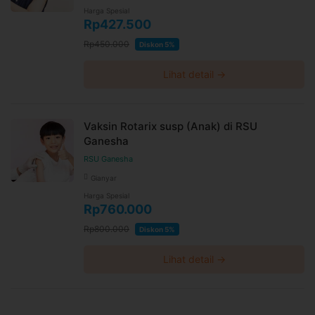
Harga Spesial
Rp427.500
Rp450.000
Diskon 5%
Lihat detail →
Vaksin Rotarix susp (Anak) di RSU
Ganesha
RSU Ganesha
Gianyar
Harga Spesial
Rp760.000
Rp800.000
Diskon 5%
Lihat detail →