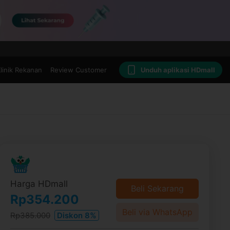
linik Rekanan
Review Customer
Unduh aplikasi HDmall
Harga HDmall
Beli Sekarang
Rp354.200
Beli via WhatsApp
Rp385.000
Diskon 8%