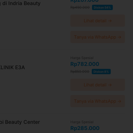
 di Indria Beauty
Rp450.000
Diskon 54%
Lihat detail →
Tanya via WhatsApp →
Harga Spesial
Rp782.000
KLINIK E3A
Rp850.000
Diskon 8%
Lihat detail →
Tanya via WhatsApp →
bi Beauty Center
Harga Spesial
Rp285.000