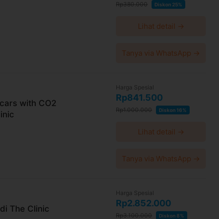
Rp380.000
Diskon 25%
Lihat detail →
Tanya via WhatsApp →
Harga Spesial
Rp841.500
cars with CO2
Rp1.000.000
Diskon 16%
inic
Lihat detail →
Tanya via WhatsApp →
Harga Spesial
Rp2.852.000
i The Clinic
Rp3.100.000
Diskon 8%