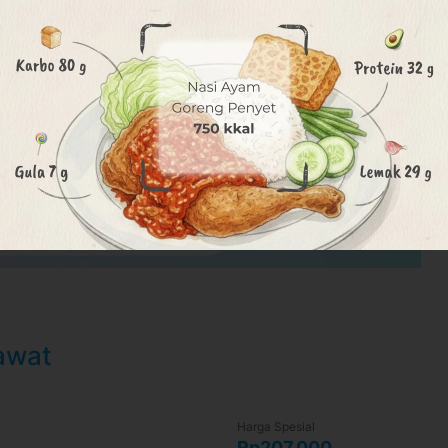
ambu, Kec. Duren Sawit, Kota Jakarta Timur,
uh dari bus station Simpang Rajawali bus station
ni
.
- waktu tanpa pemberitahuan.
awat
Harga Spesial
Rp207.000