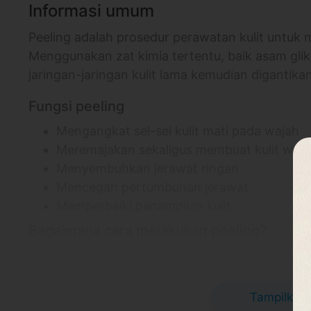
Informasi umum
Peeling adalah prosedur perawatan kulit untuk 
Menggunakan zat kimia tertentu, baik asam gli
jaringan-jaringan kulit lama kemudian digantikan
Fungsi peeling
Mengangkat sel-sel kulit mati pada wajah
Meremajakan sekaligus membuat kulit waja
Menyembuhkan jerawat ringan
Mencegah pertumbuhan jerawat
Memperbaiki penampilan kulit
Bagaimana cara melakukan peeling?
Membersihkan wajah dengan ekstraksi komedo, 
pengelupasan kulit
Tampilkan 
Informasi klinik