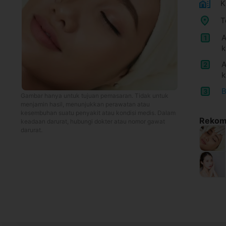
K
T
A
1
k
A
2
k
B
3
Gambar hanya untuk tujuan pemasaran. Tidak untuk
menjamin hasil, menunjukkan perawatan atau
kesembuhan suatu penyakit atau kondisi medis. Dalam
Rekome
keadaan darurat, hubungi dokter atau nomor gawat
darurat.