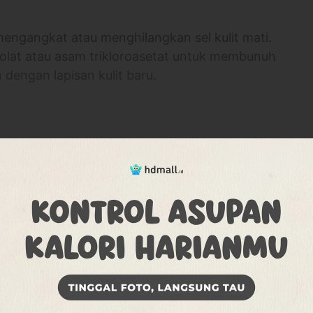
mengangkat atau menghilangkan sel kulit mati.
kolat atau asam trikloroasetat untuk membunuh
 dengan lapisan kulit baru.
h tampak lebih cerah
lalu mengoleskan gel tertentu untuk
lebih banyak