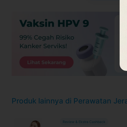
KLINIK E3A - Camar
Jl. Camar Blok Cc No.15, RT.15/RW.3, Pd. B
Daerah Khusus Ibukota Jakarta 13430
https://g.page/e3aclinic?share
Lokasi dekat dengan :
Klinik berada di pinggir jalan tidak ja
Senin - Sabtu 10.00 - 17.00
Syarat dan Kebijakan Paket
Syarat dan kebijakan dapat di baca
di halaman i
*Syarat dan ketentuan dapat berubah sewaktu 
Produk lainnya di Perawatan Jer
Review & Ekstra Cashback