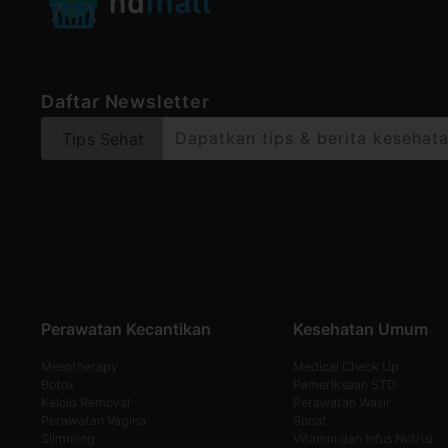
Daftar Newsletter
Tips Sehat
Perawatan Kecantikan
Kesehatan Umum
Mesotherapy
Medical Check Up
Botox
Pemeriksaan STD
Keloid Removal
Perawatan Wasir
Perawatan Vagina
Sunat
Slimming
Vitamin dan Infus Nutrisi