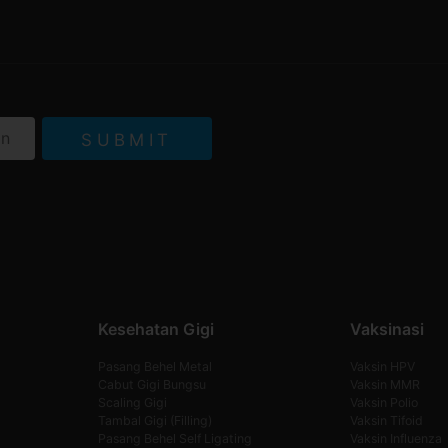
SUBMIT
Kesehatan Gigi
Vaksinasi
Pasang Behel Metal
Vaksin HPV
Cabut Gigi Bungsu
Vaksin MMR
Scaling Gigi
Vaksin Polio
Tambal Gigi (Filling)
Vaksin Tifoid
Pasang Behel Self Ligating
Vaksin Influenza