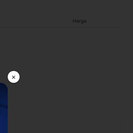
Harga
×