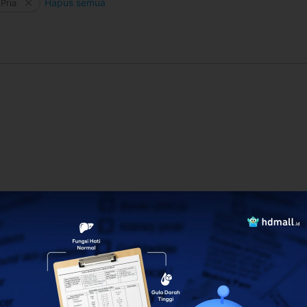
Hapus semua
Pria