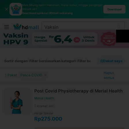
Mau hitung kalori makanan, masa subur, hingga pengingat
✕
minum air?
Download
Download aplikasi HDmall sekarang
Sortir dengan
Filter berdasarkan kategori
Filter berdasarkan merek
Dekat saya
Filt
Hapus
1 Paket
Pasca COVID
semua
Post Covid Physiotherapy di Merial Health
Merial Health
Kramat Jati
Harga Spesial
Rp275.000