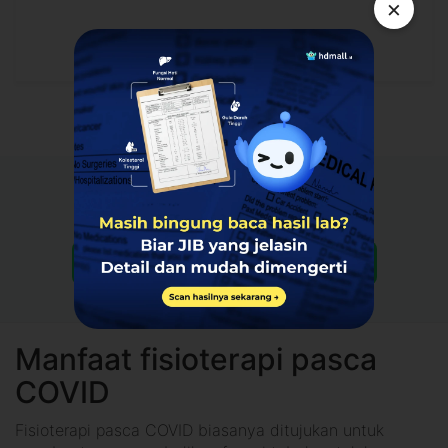
×
Punya pertanyaan?
Tanya paket ini
Manfaat fisioterapi pasca
COVID
Fisioterapi pasca COVID biasanya ditujukan untuk