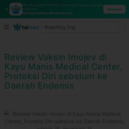
Mau hitung kalori makanan, masa subur, hingga pengingat
✕
minum air?
Download
Download aplikasi HDmall sekarang
Review Vaksin Imojev di
Kayu Manis Medical Center,
Proteksi Diri sebelum ke
Daerah Endemis