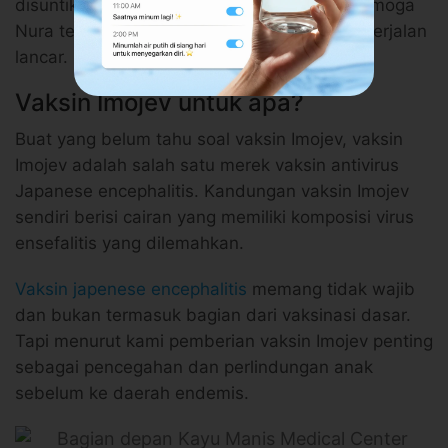
disuntik, ya. Kami lebih tenang sekarang, semoga
Nura terlindungi dan perjalanan kami nanti berjalan
lancar.
Vaksin Imojev untuk apa?
Buat yang belum tahu soal vaksin Imojev, vaksin
Imojev adalah salah satu merek vaksin antivirus
Japanese encephalitis. Kandungan vaksin Imojev
sendiri berisi cairan yang memiliki komposisi virus
ensefalitis yang dilemahkan.
Vaksin japenese encephalitis
memang tidak wajib
dan bukan termasuk bagian dari vaksinasi dasar.
Tapi menurut kami pemberian vaksin Imojev penting
sebagai pencegahan dan perlindungan anak
sebelum ke daerah endemis.